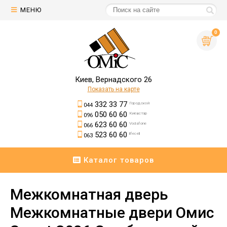
МЕНЮ
0
Киев, Вернадского 26
Показать на карте
332 33 77
Городской
044
050 60 60
Киевстар
096
623 60 60
Vodafone
066
523 60 60
lifecell
063
Каталог товаров
Межкомнатная дверь
Межкомнатные двери Омис