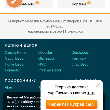
0
0
Сравнить
Корзина
Интернет-магазин межкомнатных дверей OMiC
© Киев
2014-2026
Українською мовою
|
По-русски
ЛЕПНОЙ ДЕКОР
Classic Home
Decostar
Decowood
Gaudi Decor
Glanzepol
Harmony
Home Decor
NMC
Orac Decor
Perimeter
Prestige Decor
ПОДОКОННИКИ
МАГАЗИНЫ
Сторінка доступна
Alber
Crystalit
Двери Omis
українською мовою 🇺🇦
Estera
Sauberg
Stickerwall
Внимание! Мы работаем c 9 до 18 по будням (шоу рум до
Werzalit
Plastolit
Жидкие обои
17-00), в субботу в телефоном режиме с 10 до 16, и в
Перейти на українську
Topalit
воскресенье выходные. Оформляйте заказы онлайн в