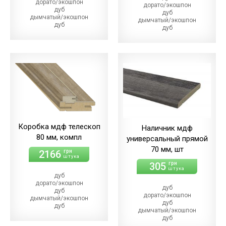
дорато/экошпон
дорато/экошпон
дуб
дуб
дымчатый/экошпон
дымчатый/экошпон
дуб
дуб
магма
магма
дуб
дуб
меренго/ПВХ
меренго/ПВХ
(+10.00 грн)
(+21.00 грн)
дуб
дуб
мерсо/ПВХ
мерсо/ПВХ
(+10.00 грн)
(+21.00 грн)
дуб
дуб
светлый/экошпон
светлый/экошпон
дуб
дуб
шале/ПВХ
шале/ПВХ
(+10.00 грн)
(+21.00 грн)
Коробка мдф телескоп
Наличник мдф
80 мм, компл
универсальный прямой
70 мм, шт
2166
грн
штука
305
грн
штука
дуб
дорато/экошпон
дуб
дуб
дорато/экошпон
дымчатый/экошпон
дуб
дуб
дымчатый/экошпон
магма/экошпон
дуб
дуб
магма/экошпон