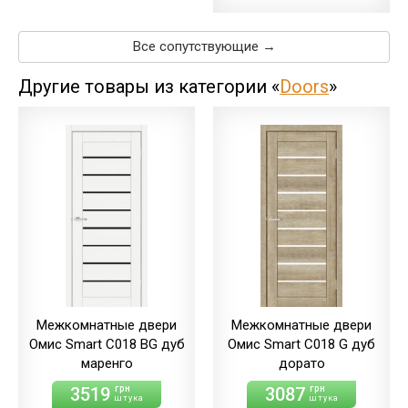
меренго/ПВХ
дуб
(+110.00 грн)
меренго/ПВХ
дуб
(+21.00 грн)
Все сопутствующие →
мерсо/ПВХ
дуб
(+110.00 грн)
мерсо/ПВХ
дуб
(+21.00 грн)
Другие товары из категории «
Doors
»
светлый/экошпон
дуб
дуб
светлый/экошпон
шале/ПВХ
дуб
(+110.00 грн)
шале/ПВХ
(+21.00 грн)
Межкомнатные двери
Межкомнатные двери
Омис Smart С018 BG дуб
Омис Smart С018 G дуб
маренго
дорато
3519
3087
грн
грн
штука
штука