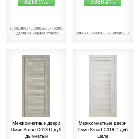
3218
3388
штука
штука
2000х400х402000х600х402000х700х402000х800х402000х900х40BG
- двойное черное стекло
2000х400х402000х600х402000х70
Межкомнатные двери
Межкомнатные двери
Омис Smart С018 G дуб
Омис Smart С018 G дуб
дымчатый
шале