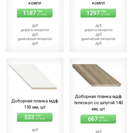
компл
компл
1187
1297
грн
грн
штука
штука
дуб
дуб
дорато/экошпон
дорато/экошпон
дуб
дуб
дымчатый/экошпон
дымчатый/экошпон
дуб
дуб
магма/экошпон
магма/экошпон
дуб
дуб
меренго/ПВХ
меренго/ПВХ
(+64.00 грн)
(+86.00 грн)
дуб
дуб
мерсо/ПВХ
мерсо/ПВХ
(+64.00 грн)
(+86.00 грн)
дуб
дуб
светлый/экошпон
светлый/экошпон
дуб
дуб
шале/ПВХ
шале/ПВХ
Доборная планка мдф
(+64.00 грн)
(+86.00 грн)
Доборная планка мдф
телескоп со шпугой 140
150 мм, шт
мм, шт
533
грн
667
грн
штука
штука
дуб
дуб