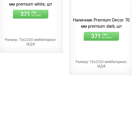
мм premium white, шт
371
грн
штука
Наличник Premium Decor 70
мм premium dark, шт
371
грн
штука
Размер: 70х2200 ммМатериал:
МДФ
Размер: 70х2200 ммМатериал:
МДФ