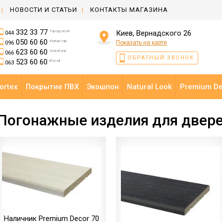
НОВОСТИ И СТАТЬИ
КОНТАКТЫ МАГАЗИНА
332 33 77
Городской
Киев, Вернадского 26
044
050 60 60
Киевстар
Показать на карте
096
623 60 60
Vodafone
066
ОБРАТНЫЙ ЗВОНОК
523 60 60
lifecell
063
ortex
Покрытие ПВХ
Экошпон
Natural Look
Premium D
Погонажные изделия для двере
Наличник Premium Decor 70