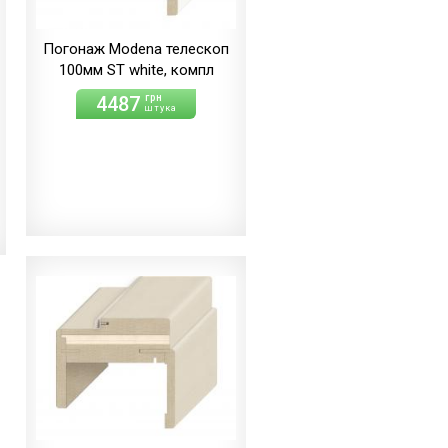
Погонаж Modena телескоп
100мм ST white, компл
4487
грн
штука