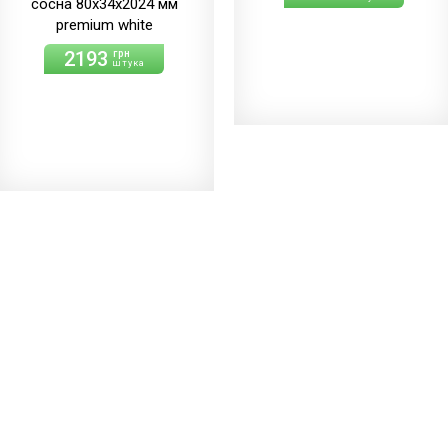
сосна 80х34х2024 мм
premium white
2193
грн
штука