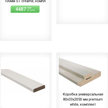
100мм ST creame, компл
4487
грн
штука
Коробка универсальная
80х33х2050 мм premium
white, комплект