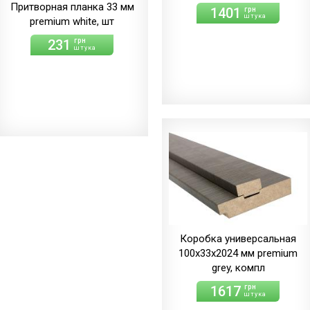
Притворная планка 33 мм
1401
грн
штука
premium white, шт
231
грн
штука
Коробка универсальная
100х33х2024 мм premium
grey, компл
1617
грн
штука