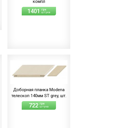
компл
1401
грн
штука
Доборная планка Modena
телескоп 140мм ST grey, шт.
722
грн
штука