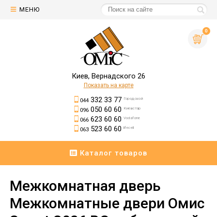
МЕНЮ
0
Киев, Вернадского 26
Показать на карте
332 33 77
Городской
044
050 60 60
Киевстар
096
623 60 60
Vodafone
066
523 60 60
lifecell
063
Каталог товаров
Межкомнатная дверь
Межкомнатные двери Омис