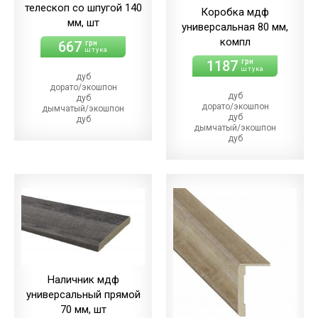
телескоп со шпугой 140
Коробка мдф
мм, шт
универсальная 80 мм,
компл
667
грн
штука
1187
грн
штука
дуб
дорато/экошпон
дуб
дуб
дорато/экошпон
дымчатый/экошпон
дуб
дуб
дымчатый/экошпон
магма
дуб
дуб
магма/экошпон
меренго/ПВХ
дуб
(+21.00 грн)
меренго/ПВХ
дуб
(+64.00 грн)
мерсо/ПВХ
дуб
(+21.00 грн)
мерсо/ПВХ
дуб
(+64.00 грн)
светлый/экошпон
дуб
дуб
светлый/экошпон
шале/ПВХ
дуб
(+21.00 грн)
шале/ПВХ
(+64.00 грн)
Наличник мдф
универсальный прямой
70 мм, шт