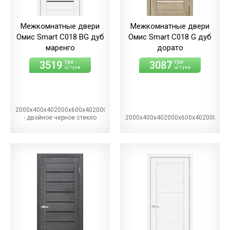
Межкомнатные двери
Межкомнатные двери
Омис Smart С018 BG дуб
Омис Smart С018 G дуб
маренго
дорато
3519
3087
грн
грн
штука
штука
2000х400х402000х600х402000х700х402000х800х402000х900х40BG
- двойное черное стекло
2000х400х402000х600х402000х70