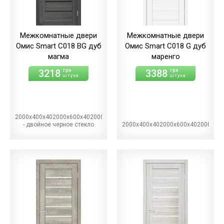
Межкомнатные двери
Межкомнатные двери
Омис Smart С018 BG дуб
Омис Smart С018 G дуб
магма
маренго
3218
3388
грн
грн
штука
штука
2000х400х402000х600х402000х700х402000х800х402000х900х40BG
- двойное черное стекло
2000х400х402000х600х402000х70