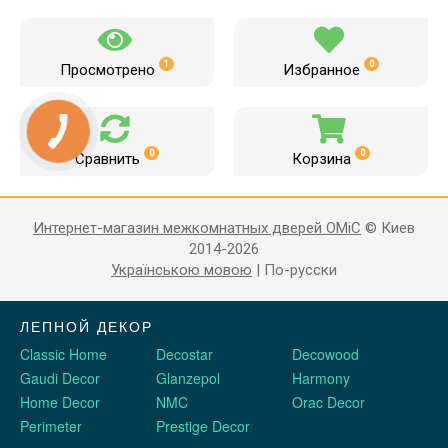
1
0
Просмотрено
Избранное
0
0
Сравнить
Корзина
Интернет-магазин межкомнатных дверей OMiC
© Киев
2014-2026
Українською мовою
|
По-русски
ЛЕПНОЙ ДЕКОР
Classic Home
Decostar
Decowood
Gaudi Decor
Glanzepol
Harmony
Home Decor
NMC
Orac Decor
Perimeter
Prestige Decor