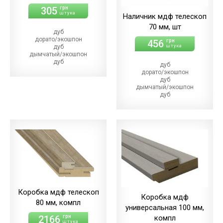
305
грн
штука
Наличник мдф телескоп
70 мм, шт
дуб
дорато/экошпон
456
грн
дуб
штука
дымчатый/экошпон
дуб
дуб
магма/экошпон
дорато/экошпон
дуб
дуб
меренго/ПВХ
дымчатый/экошпон
(+21.00 грн)
дуб
дуб
магма/экошпон
мерсо/ПВХ
дуб
(+21.00 грн)
меренго/ПВХ
дуб
(+22.00 грн)
светлый/экошпон
дуб
дуб
мерсо/ПВХ
шале/ПВХ
(+22.00 грн)
(+21.00 грн)
дуб
светлый/экошпон
дуб
шале/ПВХ
(+22.00 грн)
Коробка мдф телескоп
Коробка мдф
80 мм, компл
универсальная 100 мм,
2166
компл
грн
штука