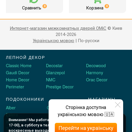
0
0
Сравнить
Корзина
Интернет-магазин межкомнатных дверей OMiC
© Киев
2014-2026
Українською мовою
|
По-русски
ЛЕПНОЙ ДЕКОР
Classic Home
Decostar
Decowood
Gaudi Decor
Glanzepol
Harmony
Home Decor
NMC
Orac Decor
Perimeter
Prestige Decor
ПОДОКОННИКИ
МАГАЗИНЫ
Alber
Crystalit
Двери Omis
Сторінка доступна
Estera
Sauberg
Stickerwall
українською мовою 🇺🇦
Внимание! Мы работаем c 9 до 18 по будням (шоу рум до
Werzalit
Plastolit
Жидкие обои
17-00), в субботу в телефоном режиме с 10 до 16, и в
Перейти на українську
Topalit
воскресенье выходные. Оформляйте заказы онлайн в