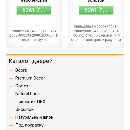
европейская
золотой
5361
5361
грн
грн
штука
штука
2000х600х34 2000х700х34
2000х600х34 2000х700х34
2000х800х34 2000х900х34
2000х800х34 2000х900х34 ПГ
СС- полотно со стеклом. КР-
- полотно глухое
стекло с контурным рисунком
Каталог дверей
Doors
Premium Decor
Cortex
Natural Look
Покрытие ПВХ
Экошпон
Натуральный шпон
Под покраску