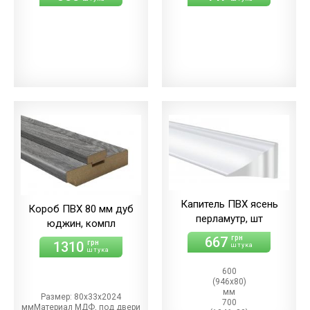
Капитель ПВХ ясень
Короб ПВХ 80 мм дуб
перламутр, шт
юджин, компл
667
грн
1310
грн
штука
штука
600
(946х80)
мм
Размер: 80х33х2024
700
ммМатериал МДФ, под двери