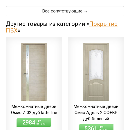
Все сопутствующие →
Другие товары из категории «
Покрытие
ПВХ
»
Межкомнатные двери
Межкомнатные двери
Омис Z 02 дуб latte line
Омис Адель 2 СС+КР
дуб беленый
2984
грн
штука
5361
грн
штука