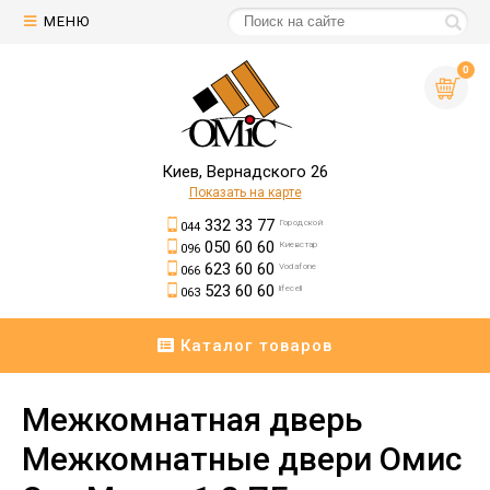
МЕНЮ
0
Киев, Вернадского 26
Показать на карте
332 33 77
Городской
044
050 60 60
Киевстар
096
623 60 60
Vodafone
066
523 60 60
lifecell
063
Каталог товаров
Межкомнатная дверь
Межкомнатные двери Омис