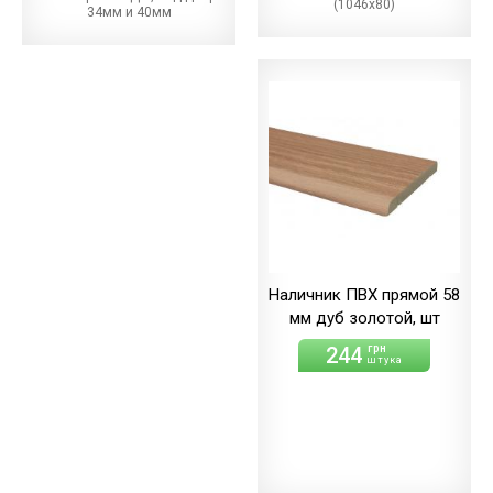
(1046х80)
34мм и 40мм
мм
800
(1146х80)
мм
900
(1246х80)
мм
Наличник ПВХ прямой 58
мм дуб золотой, шт
244
грн
штука