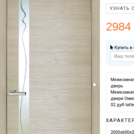
УЗНАТЬ 
2984
Купить в 
Межкомна
дверь
Межкомна
двери Оми
02 дуб latte
ХАРАКТЕ
2000х600х