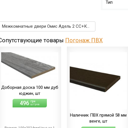
Тип
Межкомнатные двери Омис Адель 2 СС+КР дуб беленый →
Сопутствующие товары
Погонаж ПВХ
Доборная доска 100 мм дуб
юджин, шт
496
грн
штука
Наличник ПВХ прямой 58 мм
венге, шт
Размер: 100х2024ммЦена за 1