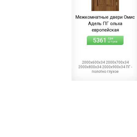
Межкомнатные двери Омис
Адель ПГ ольха
европейская
5361
грн
штука
2000х600х34 2000х700х34
2000х800х34 2000х900х34 ПГ -
полотно глухое