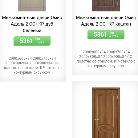
Межкомнатные двери Омис
Межкомнатные двери Омис
Адель 2 СС+КР дуб
Адель 2 СС+КР каштан
беленый
5361
грн
штука
5361
грн
штука
2000х600х34 2000х700х34
2000х800х34 2000х900х34 СС-
2000х600х34 2000х700х34
полотно со стеклом. КР- стекло с
2000х800х34 2000х900х34 СС-
контурным рисунком
полотно со стеклом. КР- стекло с
контурным рисунком