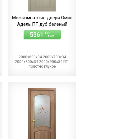
Межкомнатные двери Омис
Адель ПГ дуб беленый
5361
грн
штука
2000х600х34 2000х700х34
2000х800х34 2000х900х34 ПГ -
полотно глухое