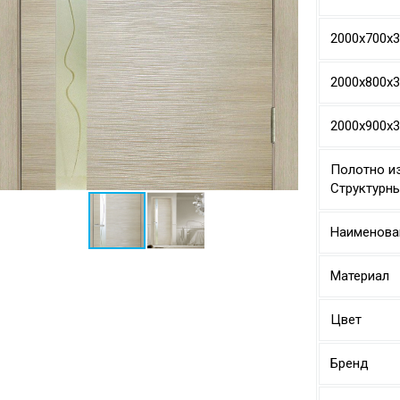
2000х700х
2000х800х
2000х900х
Полотно из
Структурн
Наименова
Материал
Цвет
Бренд