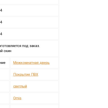
34
34
34
готовляется под заказ.
ый скин
ние
Межкомнатная дверь
Покрытие ПВХ
светлый
Omis