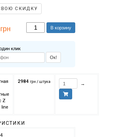
СВОЮ СКИДКУ
грн
В корзину
один клик
Ок!
тная
2984
грн / штука
→
тные
с Z
 line
РИСТИКИ
34