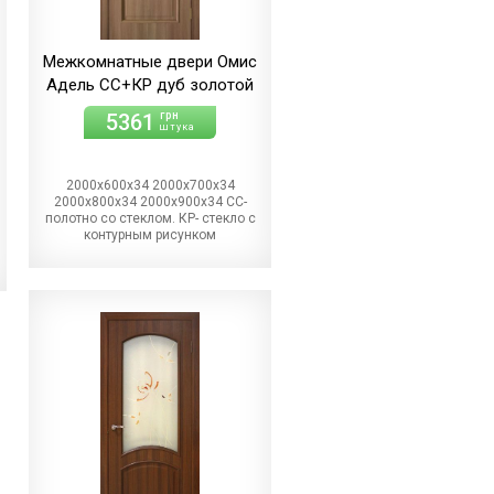
Межкомнатные двери Омис
Адель СС+КР дуб золотой
5361
грн
штука
2000х600х34 2000х700х34
2000х800х34 2000х900х34 СС-
полотно со стеклом. КР- стекло с
контурным рисунком