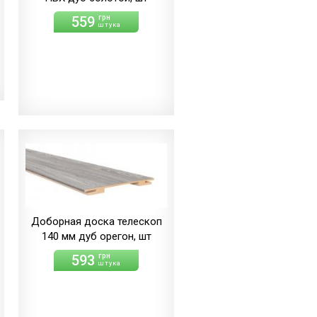
559
грн
штука
Доборная доска телескоп
140 мм дуб орегон, шт
593
грн
штука