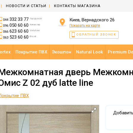
НОВОСТИ И СТАТЬИ
КОНТАКТЫ МАГАЗИНА
332 33 77
Городской
Киев, Вернадского 26
044
050 60 60
Киевстар
Показать на карте
096
623 60 60
Vodafone
066
ОБРАТНЫЙ ЗВОНОК
523 60 60
lifecell
063
ortex
Покрытие ПВХ
Экошпон
Natural Look
Premium D
Межкомнатная дверь Межкомн
Омис Z 02 дуб latte line
Покрытие ПВХ
Добавить