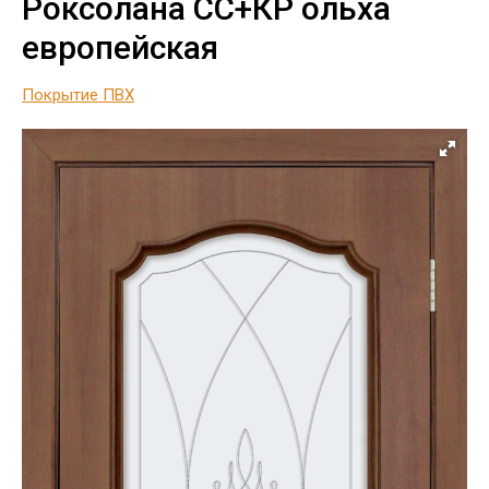
Роксолана СС+КР ольха
европейская
Покрытие ПВХ