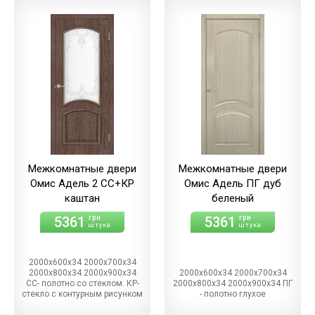
Межкомнатные двери
Межкомнатные двери
Омис Адель 2 СС+КР
Омис Адель ПГ дуб
каштан
беленый
5361
5361
грн
грн
штука
штука
2000х600х34 2000х700х34
2000х800х34 2000х900х34
2000х600х34 2000х700х34
СС- полотно со стеклом. КР-
2000х800х34 2000х900х34 ПГ
стекло с контурным рисунком
- полотно глухое