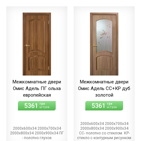
Межкомнатные двери
Межкомнатные двери
Омис Адель ПГ ольха
Омис Адель СС+КР дуб
европейская
золотой
5361
5361
грн
грн
штука
штука
2000х600х34 2000х700х34
2000х600х34 2000х700х34
2000х800х34 2000х900х34
2000х800х34 2000х900х34 ПГ
СС- полотно со стеклом. КР-
- полотно глухое
стекло с контурным рисунком