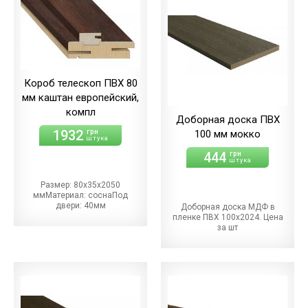
Короб телескоп ПВХ 80
мм каштан европейский,
компл
Доборная доска ПВХ
1932
грн
100 мм мокко
штука
444
грн
штука
Размер: 80х35х2050
ммМатериал: соснаПод
двери: 40мм
Доборная доска МДФ в
пленке ПВХ 100х2024. Цена
за шт