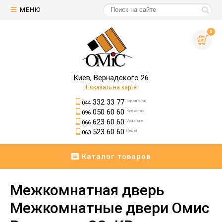
МЕНЮ
0
Киев, Вернадского 26
Показать на карте
332 33 77
Городской
044
050 60 60
Киевстар
096
623 60 60
Vodafone
066
523 60 60
lifecell
063
Каталог товаров
Межкомнатная дверь
Межкомнатные двери Омис