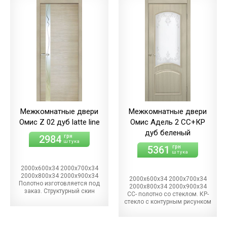
Межкомнатные двери
Межкомнатные двери
Омис Z 02 дуб latte line
Омис Адель 2 СС+КР
дуб беленый
2984
грн
штука
5361
грн
штука
2000х600х34 2000х700х34
2000х800х34 2000х900х34
2000х600х34 2000х700х34
Полотно изготовляется под
2000х800х34 2000х900х34
заказ. Структурный скин
СС- полотно со стеклом. КР-
стекло с контурным рисунком