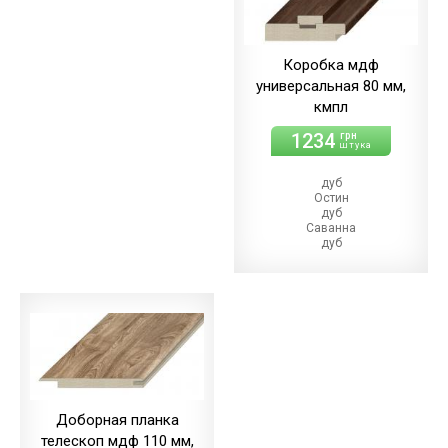
Коробка мдф
универсальная 80 мм,
кмпл
1234
грн
штука
дуб
Остин
дуб
Саванна
дуб
Ориндж
дуб
Денвер
дуб
Такома
Доборная планка
телескоп мдф 110 мм,