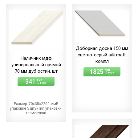
Доборная доска 150 мм
светло-серый silk matt,
Наличник мдф
компл
универсальный прямой
1825
70 мм дуб остин, шт
грн
штука
341
грн
штука
Размер: 70х35х2200 ммВ
упаковке 5 штукТип упаковки:
терморукав