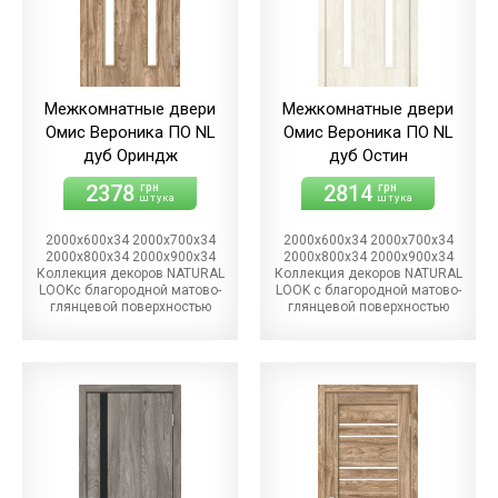
Межкомнатные двери
Межкомнатные двери
Омис Вероника ПО NL
Омис Вероника ПО NL
дуб Ориндж
дуб Остин
2378
2814
грн
грн
штука
штука
2000х600х34 2000х700х34
2000х600х34 2000х700х34
2000х800х34 2000х900х34
2000х800х34 2000х900х34
Коллекция декоров NATURAL
Коллекция декоров NATURAL
LOOKс благородной матово-
LOOK с благородной матово-
глянцевой поверхностью
глянцевой поверхностью
расставят эффектные
расставят эффектные
декоративные акценты и
декоративные акценты и
внесут в дизайн каждого
внесут в дизайн каждого
помещения гармонию и
помещения гармонию и
лаконичность. Различная
лаконичность. Различная
степень блеска придает
степень блеска придает
поверхности пленки NATURAL
поверхности пленки NATURAL
LOOK естественный вид
LOOK естественный вид
натурального дерева и
натурального дерева и
визуальный эффект 3D.
визуальный эффект 3D.
Наносимый в процессе
Наносимый в процессе