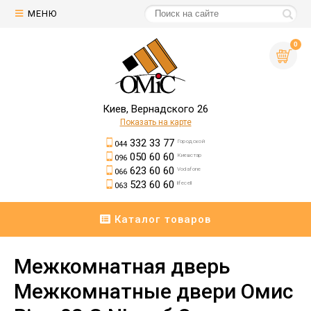
МЕНЮ
0
Киев, Вернадского 26
Показать на карте
332 33 77
Городской
044
050 60 60
Киевстар
096
623 60 60
Vodafone
066
523 60 60
lifecell
063
Каталог товаров
Межкомнатная дверь
Межкомнатные двери Омис