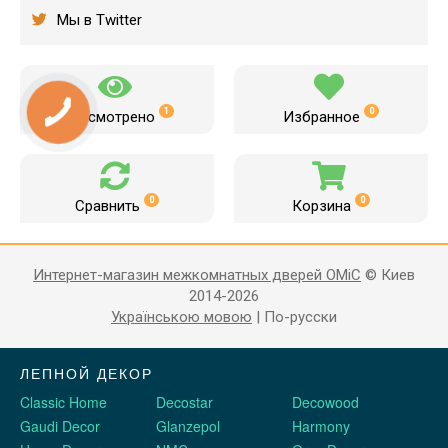
Мы в Twitter
1
0
Просмотрено
Избранное
0
0
Сравнить
Корзина
Интернет-магазин межкомнатных дверей OMiC
© Киев
2014-2026
Українською мовою
|
По-русски
ЛЕПНОЙ ДЕКОР
Classic Home
Decostar
Decowood
Gaudi Decor
Glanzepol
Harmony