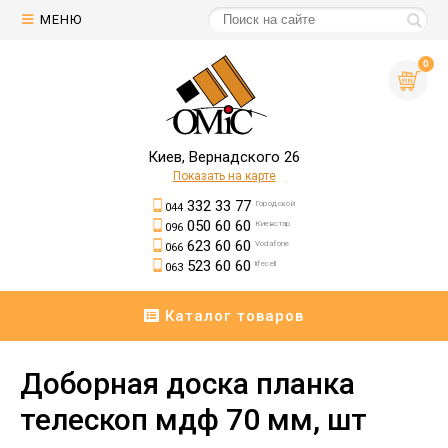
МЕНЮ
0
Киев, Вернадского 26
Показать на карте
332 33 77
Городской
044
050 60 60
Киевстар
096
623 60 60
Vodafone
066
523 60 60
lifecell
063
Каталог товаров
Доборная доска планка
телескоп мдф 70 мм, шт