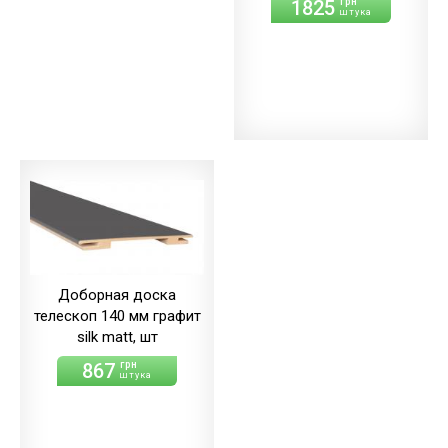
1825
грн
штука
Доборная доска
телескоп 140 мм графит
silk matt, шт
867
грн
штука