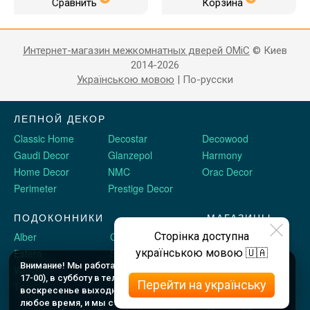
Сравнить
Корзина
Интернет-магазин межкомнатных дверей OMiC
© Киев
2014-2026
Українською мовою
|
По-русски
ЛЕПНОЙ ДЕКОР
Classic Home
Decostar
Decowood
Gaudi Decor
Glanzepol
Harmony
Home Decor
NMC
Orac Decor
Perimeter
Prestige Decor
ПОДОКОННИКИ
МАГАЗИНЫ
Сторінка доступна
Alber
Crystalit
Двери Omis
українською мовою 🇺🇦
Estera
Sauberg
Stickerwall
Внимание! Мы работаем c 9 до 18 по будням (шоу рум до
Werzalit
Plastolit
Жидкие обои
17-00), в субботу в телефоном режиме с 10 до 16, и в
Перейти на українську
Topalit
воскресенье выходные. Оформляйте заказы онлайн в
любое время, и мы с Вами свяжемся.