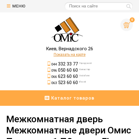
МЕНЮ
0
Киев, Вернадского 26
Показать на карте
332 33 77
Городской
044
050 60 60
Киевстар
096
623 60 60
Vodafone
066
523 60 60
lifecell
063
Каталог товаров
Межкомнатная дверь
Межкомнатные двери Омис