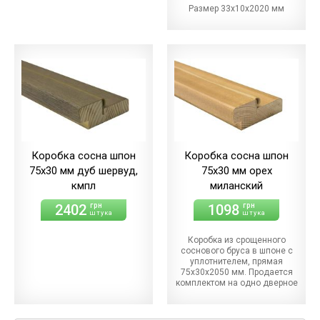
Размер 33х10х2020 мм
Коробка сосна шпон
Коробка сосна шпон
75х30 мм дуб шервуд,
75х30 мм орех
кмпл
миланский
2402
1098
грн
грн
штука
штука
Коробка из срощенного
соснового бруса в шпоне с
уплотнителем, прямая
75х30х2050 мм. Продается
комплектом на одно дверное
полотно