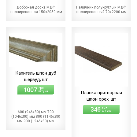
Доборная доска МДФ
Наличник полукруглый МДФ
шпонированная 150х2050 мм
шпонированный 70х2200 мм
Капитель шпон дуб
шервуд, шт
1007
грн
штука
Планка притворная
шпон орех, шт
346
грн
штука
600 (946х80) мм 700
(1046х80) мм 800 (1146х80)
мм 900 (1246х80) мм