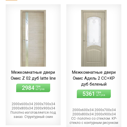
Межкомнатные двери
Межкомнатные двери
Омис Z 02 дуб latte line
Омис Адель 2 СС+КР
дуб беленый
2984
грн
штука
5361
грн
штука
2000х600х34 2000х700х34
2000х800х34 2000х900х34
2000х600х34 2000х700х34
Полотно изготовляется под
2000х800х34 2000х900х34
заказ. Структурный скин
СС- полотно со стеклом. КР-
стекло с контурным рисунком