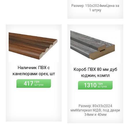
Размер: 150х2024ммЦена за
1 штуку
Наличник ПВХ c
Короб ПВХ 80 мм дуб
канелюрами орех, шт
юджин, компл
417
грн
1310
грн
штука
штука
Размер: 80х33х2024
ммМатериал МДФ, под двери
34мм и 40мм