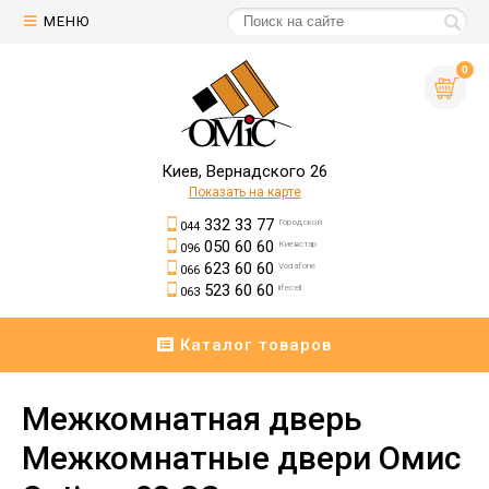
МЕНЮ
0
Киев, Вернадского 26
Показать на карте
332 33 77
Городской
044
050 60 60
Киевстар
096
623 60 60
Vodafone
066
523 60 60
lifecell
063
Каталог товаров
Межкомнатная дверь
Межкомнатные двери Омис