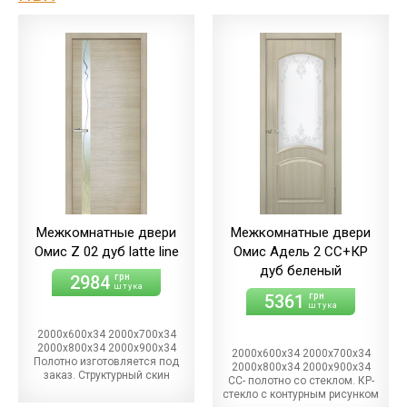
Межкомнатные двери
Межкомнатные двери
Омис Z 02 дуб latte line
Омис Адель 2 СС+КР
дуб беленый
2984
грн
штука
5361
грн
штука
2000х600х34 2000х700х34
2000х800х34 2000х900х34
2000х600х34 2000х700х34
Полотно изготовляется под
2000х800х34 2000х900х34
заказ. Структурный скин
СС- полотно со стеклом. КР-
стекло с контурным рисунком