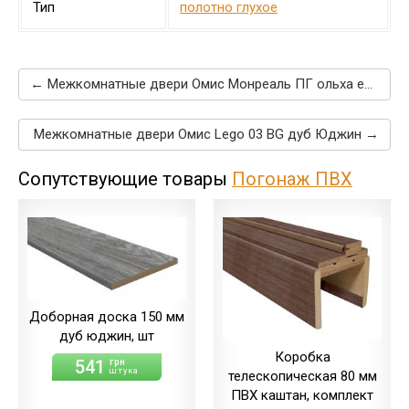
Тип
полотно глухое
← Межкомнатные двери Омис Монреаль ПГ ольха европейская
Межкомнатные двери Омис Lego 03 BG дуб Юджин →
Сопутствующие товары
Погонаж ПВХ
Доборная доска 150 мм
дуб юджин, шт
Коробка
541
грн
штука
телескопическая 80 мм
ПВХ каштан, комплект