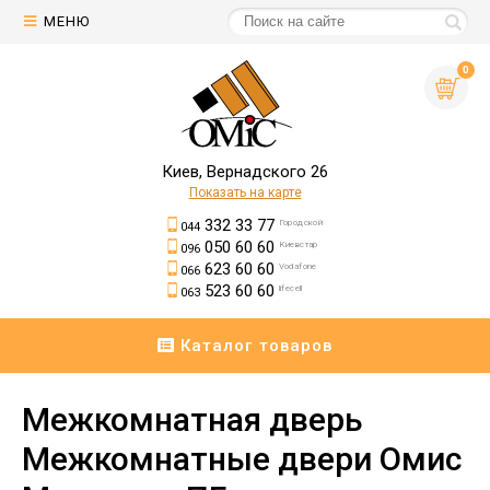
МЕНЮ
0
Киев, Вернадского 26
Показать на карте
332 33 77
Городской
044
050 60 60
Киевстар
096
623 60 60
Vodafone
066
523 60 60
lifecell
063
Каталог товаров
Межкомнатная дверь
Межкомнатные двери Омис