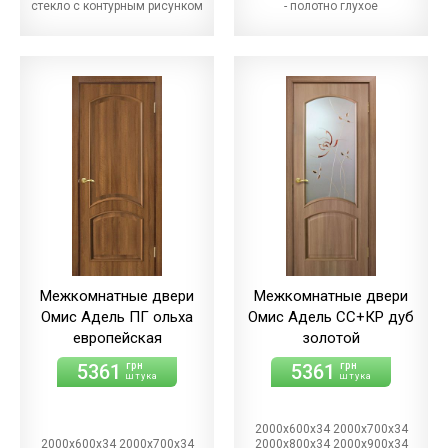
стекло с контурным рисунком
- полотно глухое
Межкомнатные двери
Межкомнатные двери
Омис Адель ПГ ольха
Омис Адель СС+КР дуб
европейская
золотой
5361
5361
грн
грн
штука
штука
2000х600х34 2000х700х34
2000х600х34 2000х700х34
2000х800х34 2000х900х34