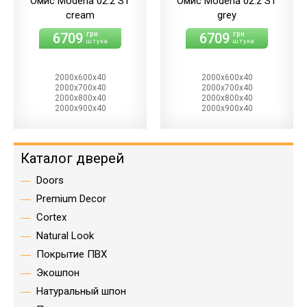
Омис Modena 02.2 ST
Омис Modena 02.2 ST
cream
grey
6709
6709
грн
грн
штука
штука
2000х600х40
2000х600х40
2000х700х40
2000х700х40
2000х800х40
2000х800х40
2000х900х40
2000х900х40
Каталог дверей
Doors
Premium Decor
Cortex
Natural Look
Покрытие ПВХ
Экошпон
Натуральный шпон