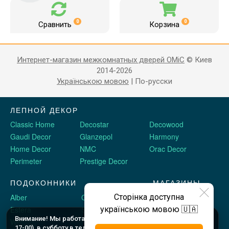
0
0
Сравнить
Корзина
Интернет-магазин межкомнатных дверей OMiC
© Киев
2014-2026
Українською мовою
|
По-русски
ЛЕПНОЙ ДЕКОР
Classic Home
Decostar
Decowood
Gaudi Decor
Glanzepol
Harmony
Home Decor
NMC
Orac Decor
Perimeter
Prestige Decor
ПОДОКОННИКИ
МАГАЗИНЫ
Alber
Crystalit
Двери Omis
Сторінка доступна
Estera
Sauberg
Stickerwall
українською мовою 🇺🇦
Внимание! Мы работаем c 9 до 18 по будням (шоу рум до
Werzalit
Plastolit
Жидкие обои
17-00), в субботу в телефоном режиме с 10 до 16, и в