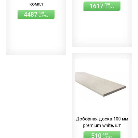
компл
1617
грн
штука
4487
грн
штука
Доборная доска 100 мм
premium white, шт
510
грн
штука