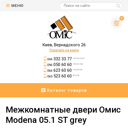
МЕНЮ
0
Киев, Вернадского 26
Показать на карте
332 33 77
Городской
044
050 60 60
Киевстар
096
623 60 60
Vodafone
066
523 60 60
lifecell
063
Каталог товаров
Межкомнатные двери Омис
Modena 05.1 ST grey