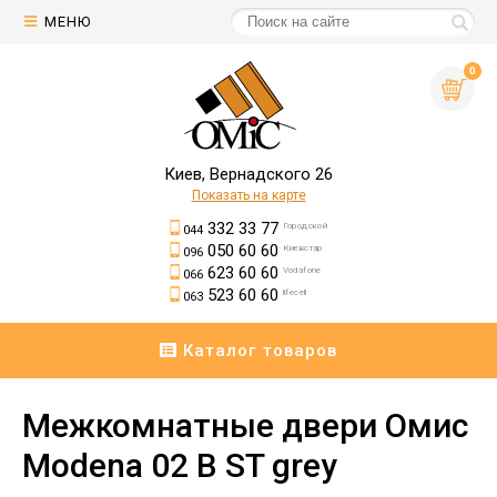
МЕНЮ
0
Киев, Вернадского 26
Показать на карте
332 33 77
Городской
044
050 60 60
Киевстар
096
623 60 60
Vodafone
066
523 60 60
lifecell
063
Каталог товаров
Межкомнатные двери Омис
Modena 02 B ST grey