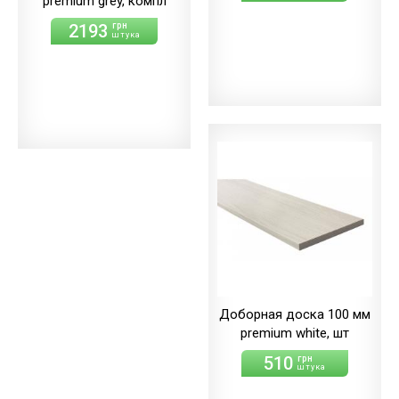
premium grey, компл
2193
грн
штука
Доборная доска 100 мм
premium white, шт
510
грн
штука