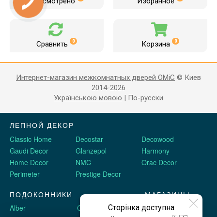
Просмотрено
Избранное
0
0
Сравнить
Корзина
Интернет-магазин межкомнатных дверей OMiC
© Киев
2014-2026
Українською мовою
|
По-русски
ЛЕПНОЙ ДЕКОР
Classic Home
Decostar
Decowood
Gaudi Decor
Glanzepol
Harmony
Home Decor
NMC
Orac Decor
Perimeter
Prestige Decor
ПОДОКОННИКИ
МАГАЗИНЫ
Сторінка доступна
Alber
Crystalit
Двери Omis