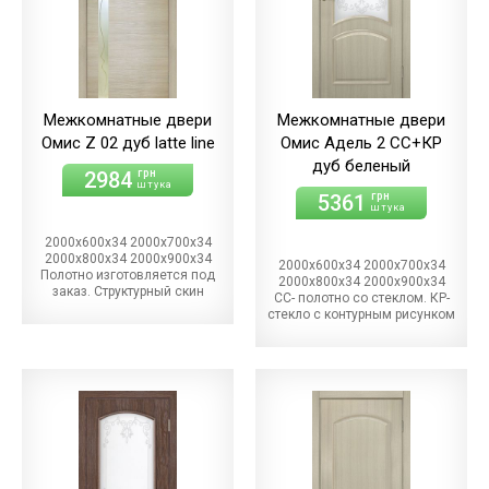
Межкомнатные двери
Межкомнатные двери
Омис Z 02 дуб latte line
Омис Адель 2 СС+КР
дуб беленый
2984
грн
штука
5361
грн
штука
2000х600х34 2000х700х34
2000х800х34 2000х900х34
2000х600х34 2000х700х34
Полотно изготовляется под
2000х800х34 2000х900х34
заказ. Структурный скин
СС- полотно со стеклом. КР-
стекло с контурным рисунком