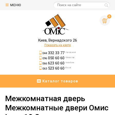
МЕНЮ
0
Киев, Вернадского 26
Показать на карте
332 33 77
Городской
044
050 60 60
Киевстар
096
623 60 60
Vodafone
066
523 60 60
lifecell
063
Каталог товаров
Межкомнатная дверь
Межкомнатные двери Омис