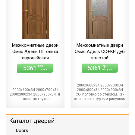
Межкомнатные двери
Межкомнатные двери
Омис Адель ПГ ольха
Омис Адель СС+КР дуб
европейская
золотой
5361
5361
грн
грн
штука
штука
2000х600х34 2000х700х34
2000х600х34 2000х700х34
2000х800х34 2000х900х34
2000х800х34 2000х900х34 ПГ
СС- полотно со стеклом. КР-
- полотно глухое
стекло с контурным рисунком
Каталог дверей
Doors