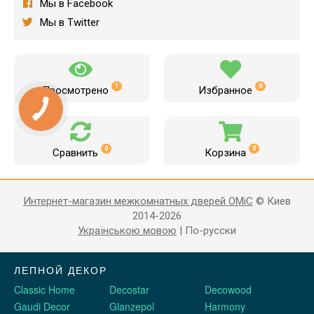
Мы в Facebook
Мы в Twitter
1
0
Просмотрено
Избранное
0
0
Сравнить
Корзина
Интернет-магазин межкомнатных дверей OMiC
© Киев
2014-2026
Українською мовою
|
По-русски
ЛЕПНОЙ ДЕКОР
Classic Home
Decostar
Decowood
Gaudi Decor
Glanzepol
Harmony