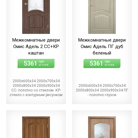
Межкомнатные двери
Межкомнатные двери
Омис Адель 2 СС+КР
Омис Адель ПГ дуб
каштан
беленый
5361
5361
грн
грн
штука
штука
2000х600х34 2000х700х34
2000х800х34 2000х900х34
2000х600х34 2000х700х34
СС- полотно со стеклом. КР-
2000х800х34 2000х900х34 ПГ
стекло с контурным рисунком
- полотно глухое