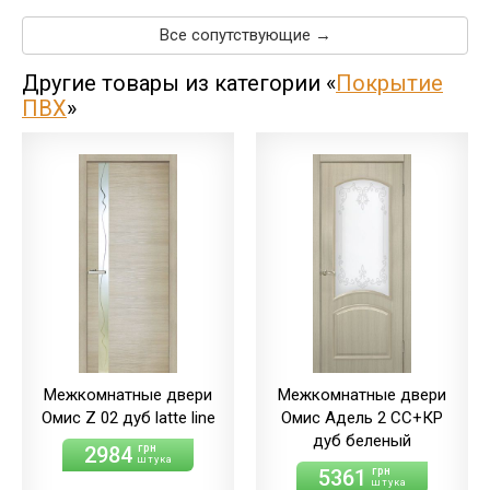
Все сопутствующие →
Другие товары из категории «
Покрытие
ПВХ
»
Межкомнатные двери
Межкомнатные двери
Омис Z 02 дуб latte line
Омис Адель 2 СС+КР
дуб беленый
2984
грн
штука
5361
грн
штука