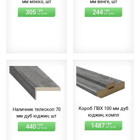
мм мокко, шт
мм венге, шт
305
244
грн
грн
штука
штука
Короб ПВХ 100 мм дуб
Наличник телескоп 70
юджин, компл
мм дуб юджин, шт
1487
грн
440
грн
штука
штука