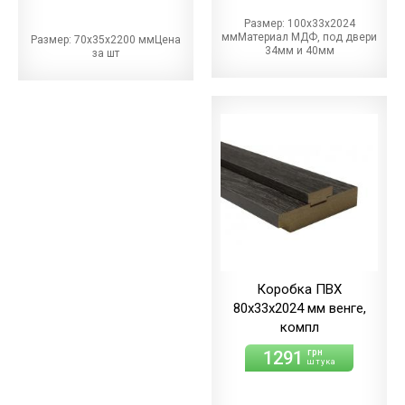
Размер: 100х33х2024
ммМатериал МДФ, под двери
Размер: 70х35х2200 ммЦена
34мм и 40мм
за шт
Коробка ПВХ
80х33х2024 мм венге,
компл
1291
грн
штука