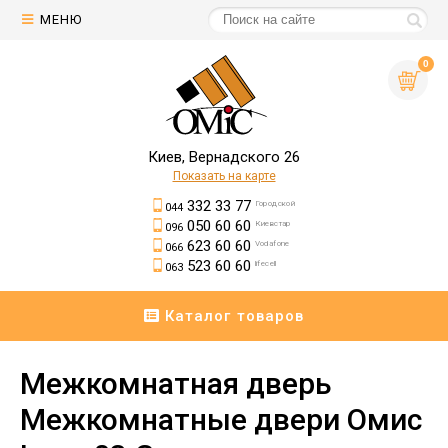
МЕНЮ
0
Киев, Вернадского 26
Показать на карте
332 33 77
Городской
044
050 60 60
Киевстар
096
623 60 60
Vodafone
066
523 60 60
lifecell
063
Каталог товаров
Межкомнатная дверь
Межкомнатные двери Омис