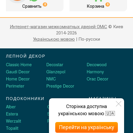
0
0
Сравнить
Корзина
Интернет-магазин межкомнатных дверей OMiC
© Киев
2014-2026
Українською мовою
|
По-русски
ЛЕПНОЙ ДЕКОР
Classic Home
Decostar
Decowood
Gaudi Decor
Glanzepol
Harmony
Home Decor
NMC
Orac Decor
Perimeter
Prestige Decor
ПОДОКОННИКИ
МАГАЗИНЫ
Сторінка доступна
Alber
Crystalit
Двери Omis
українською мовою 🇺🇦
Estera
Sauberg
Stickerwall
Werzalit
Plastolit
Жидкие обои
Перейти на українську
Topalit