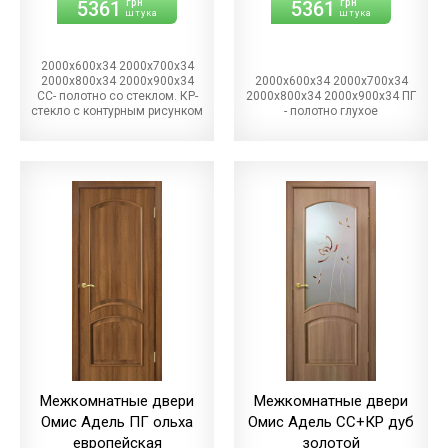
5361
5361
грн
грн
штука
штука
2000х600х34 2000х700х34
2000х800х34 2000х900х34
2000х600х34 2000х700х34
СС- полотно со стеклом. КР-
2000х800х34 2000х900х34 ПГ
стекло с контурным рисунком
- полотно глухое
Межкомнатные двери
Межкомнатные двери
Омис Адель ПГ ольха
Омис Адель СС+КР дуб
европейская
золотой