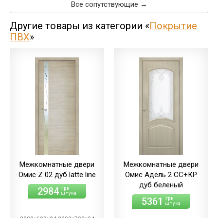
Все сопутствующие →
Другие товары из категории «
Покрытие
ПВХ
»
Межкомнатные двери
Межкомнатные двери
Омис Z 02 дуб latte line
Омис Адель 2 СС+КР
дуб беленый
2984
грн
штука
5361
грн
штука