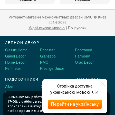
Интернет-магазин межкомнатных дверей OMiC
© Киев
2014-2026
Українською мовою
|
По-русски
ЛЕПНОЙ ДЕКОР
Classic Home
Decostar
Decowood
Gaudi Decor
Glanzepol
Harmony
Home Decor
NMC
Orac Decor
Perimeter
Prestige Decor
ПОДОКОННИКИ
МАГАЗИНЫ
Сторінка доступна
Alber
Crystalit
Двери Omis
українською мовою 🇺🇦
Estera
Sauberg
Stickerwall
Внимание! Мы работаем c 9 до 18 по будням (шоу рум до
Werzalit
Plastolit
Жидкие обои
17-00), в субботу в телефоном режиме с 10 до 16, и в
Перейти на українську
Topalit
воскресенье выходные. Оформляйте заказы онлайн в
любое время, и мы с Вами свяжемся.