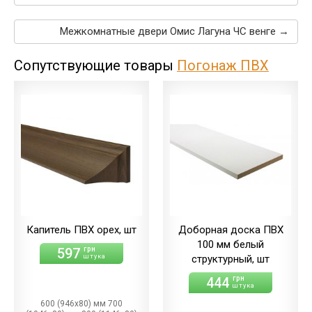
Межкомнатные двери Омис Лагуна ЧС венге →
Сопутствующие товары
Погонаж ПВХ
Капитель ПВХ орех, шт
Доборная доска ПВХ
100 мм белый
597
грн
штука
структурный, шт
444
грн
штука
600 (946х80) мм 700