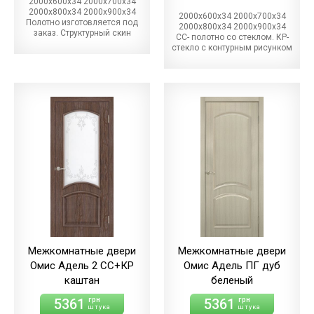
2000х600х34 2000х700х34
2000х800х34 2000х900х34
2000х600х34 2000х700х34
Полотно изготовляется под
2000х800х34 2000х900х34
заказ. Структурный скин
СС- полотно со стеклом. КР-
стекло с контурным рисунком
Межкомнатные двери
Межкомнатные двери
Омис Адель 2 СС+КР
Омис Адель ПГ дуб
каштан
беленый
5361
5361
грн
грн
штука
штука