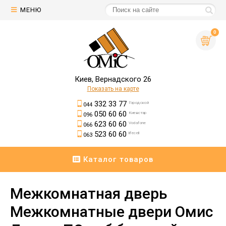
МЕНЮ
0
Киев, Вернадского 26
Показать на карте
332 33 77
Городской
044
050 60 60
Киевстар
096
623 60 60
Vodafone
066
523 60 60
lifecell
063
Каталог товаров
Межкомнатная дверь
Межкомнатные двери Омис