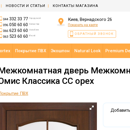
НОВОСТИ И СТАТЬИ
КОНТАКТЫ МАГАЗИНА
332 33 77
Городской
Киев, Вернадского 26
044
050 60 60
Киевстар
Показать на карте
096
623 60 60
Vodafone
066
ОБРАТНЫЙ ЗВОНОК
523 60 60
lifecell
063
ortex
Покрытие ПВХ
Экошпон
Natural Look
Premium D
Межкомнатная дверь Межкомн
Омис Классика СС орех
Покрытие ПВХ
Добавить