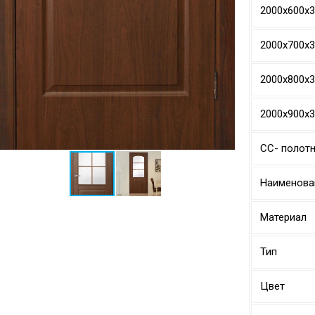
2000х600х
2000х700х
2000х800х
2000х900х
СС- полотн
Наименова
Материал
Тип
Цвет