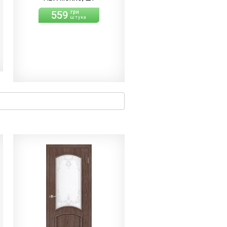
559
грн
штука