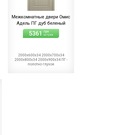
Межкомнатные двери Омис
Адель ПГ дуб беленый
5361
грн
штука
2000х600х34 2000х700х34
2000х800х34 2000х900х34 ПГ -
полотно глухое