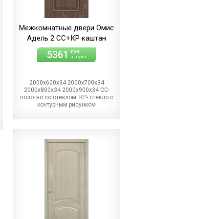
Межкомнатные двери Омис
Адель 2 СС+КР каштан
5361
грн
штука
2000х600х34 2000х700х34
2000х800х34 2000х900х34 СС-
полотно со стеклом. КР- стекло с
контурным рисунком