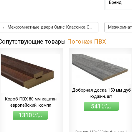
Бренд
← Межкомнатные двери Омис Классика СС дуб беленый
Сопутствующие товары
Погонаж ПВХ
Доборная доска 150 мм дуб
юджин, шт
Короб ПВХ 80 мм каштан
европейский, компл
541
грн
штука
1310
грн
штука
Размер: 150х2024ммЦена за 1