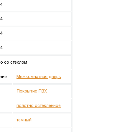
34
34
34
34
о со стеклом
ние
Межкомнатная дверь
Покрытие ПВХ
полотно остекленное
темный