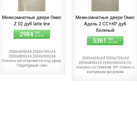
Межкомнатные двери Омис
Межкомнатные двери Омис
Z 02 дуб latte line
Адель 2 СС+КР дуб
беленый
2984
грн
штука
5361
грн
штука
2000х600х34 2000х700х34
2000х800х34 2000х900х34
2000х600х34 2000х700х34
Полотно изготовляется под заказ.
2000х800х34 2000х900х34 СС-
Структурный скин
полотно со стеклом. КР- стекло с
контурным рисунком