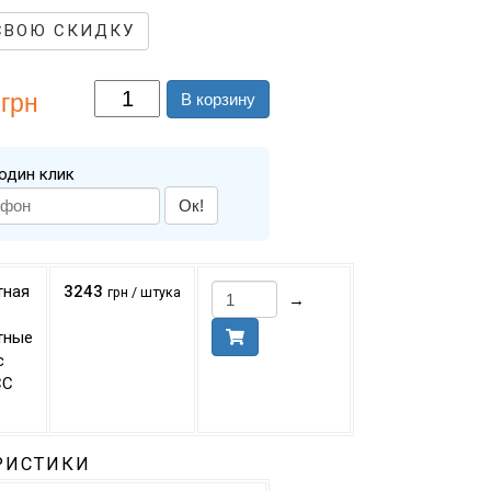
СВОЮ СКИДКУ
грн
В корзину
один клик
Ок!
тная
3243
грн / штука
→
тные
с
СС
РИСТИКИ