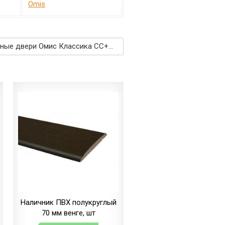
Omis
Межкомнатные двери Омис Классика СС+КР белый →
Наличник ПВХ полукруглый
70 мм венге, шт