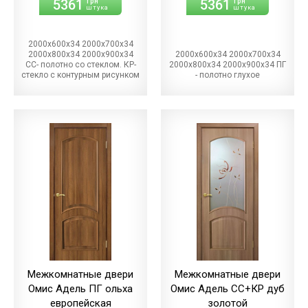
5361
5361
грн
грн
штука
штука
2000х600х34 2000х700х34
2000х800х34 2000х900х34
2000х600х34 2000х700х34
СС- полотно со стеклом. КР-
2000х800х34 2000х900х34 ПГ
стекло с контурным рисунком
- полотно глухое
Межкомнатные двери
Межкомнатные двери
Омис Адель ПГ ольха
Омис Адель СС+КР дуб
европейская
золотой