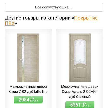
Все сопутствующие →
Другие товары из категории «
Покрытие
ПВХ
»
Межкомнатные двери
Межкомнатные двери
Омис Z 02 дуб latte line
Омис Адель 2 СС+КР
дуб беленый
2984
грн
штука
5361
грн
штука