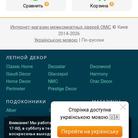
0
0
Сравнить
Корзина
Интернет-магазин межкомнатных дверей OMiC
© Киев
2014-2026
Українською мовою
|
По-русски
ЛЕПНОЙ ДЕКОР
Classic Home
Decostar
Decowood
Gaudi Decor
Glanzepol
Harmony
Home Decor
NMC
Orac Decor
Perimeter
Prestige Decor
ПОДОКОННИКИ
МАГАЗИНЫ
Сторінка доступна
Alber
Crystalit
Двери Omis
українською мовою 🇺🇦
Estera
Sauberg
Stickerwall
Внимание! Мы работаем c 9 до 18 по будням (шоу рум до
Werzalit
Plastolit
Жидкие обои
17-00), в субботу в телефоном режиме с 10 до 16, и в
Перейти на українську
Topalit
воскресенье выходные. Оформляйте заказы онлайн в