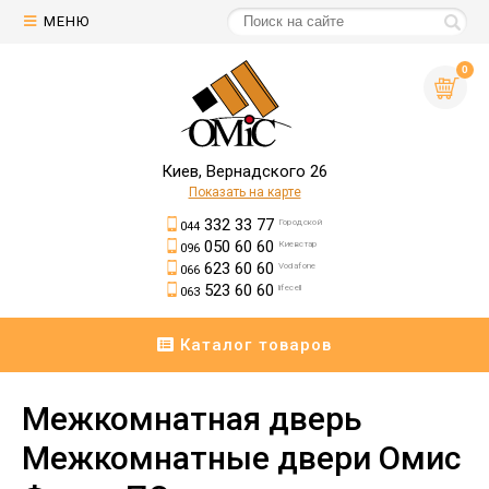
МЕНЮ
0
Киев, Вернадского 26
Показать на карте
332 33 77
Городской
044
050 60 60
Киевстар
096
623 60 60
Vodafone
066
523 60 60
lifecell
063
Каталог товаров
Межкомнатная дверь
Межкомнатные двери Омис