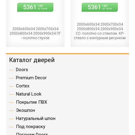
5361
5361
грн
грн
штука
штука
2000х600х34 2000х700х34
2000х600х34 2000х700х34
2000х800х34 2000х900х34
2000х800х34 2000х900х34 ПГ
СС- полотно со стеклом. КР-
- полотно глухое
стекло с контурным рисунком
Каталог дверей
Doors
Premium Decor
Cortex
Natural Look
Покрытие ПВХ
Экошпон
Натуральный шпон
Под покраску
Погонаж Doors