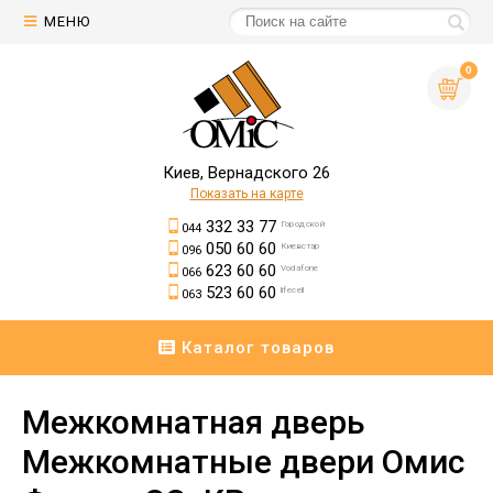
МЕНЮ
0
Киев, Вернадского 26
Показать на карте
332 33 77
Городской
044
050 60 60
Киевстар
096
623 60 60
Vodafone
066
523 60 60
lifecell
063
Каталог товаров
Межкомнатная дверь
Межкомнатные двери Омис