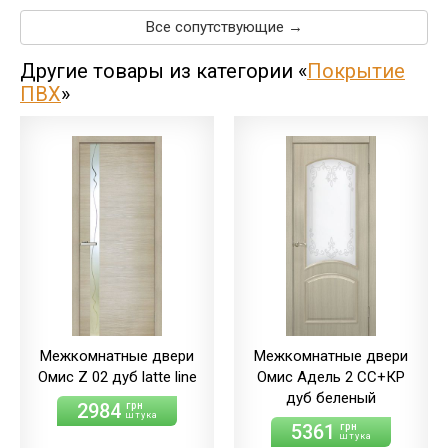
Все сопутствующие →
Другие товары из категории «
Покрытие
ПВХ
»
Межкомнатные двери
Межкомнатные двери
Омис Z 02 дуб latte line
Омис Адель 2 СС+КР
дуб беленый
2984
грн
штука
5361
грн
штука