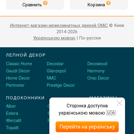
0
0
Сравнить
Корзина
Интернет-магазин межкомнатных дверей OMiC
© Киев
2014-2026
Українською мовою
|
По-русски
ЛЕПНОЙ ДЕКОР
Classic Home
Decostar
Decowood
Gaudi Decor
Glanzepol
Harmony
Home Decor
NMC
Orac Decor
Perimeter
Prestige Decor
ПОДОКОННИКИ
МАГАЗИНЫ
Сторінка доступна
Alber
Crystalit
Двери Omis
українською мовою 🇺🇦
Estera
Sauberg
Stickerwall
Werzalit
Plastolit
Жидкие обои
Перейти на українську
Topalit