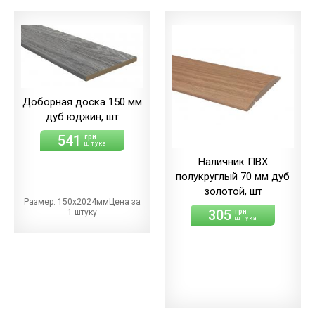
Доборная доска 150 мм
дуб юджин, шт
541
грн
штука
Наличник ПВХ
полукруглый 70 мм дуб
золотой, шт
Размер: 150х2024ммЦена за
305
грн
1 штуку
штука