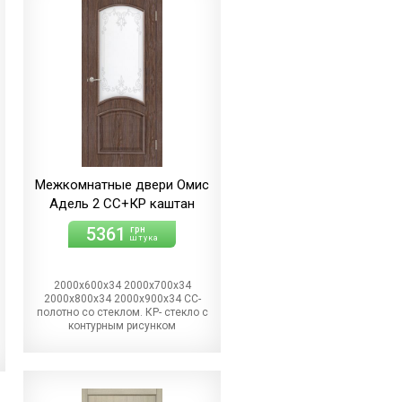
Межкомнатные двери Омис
Адель 2 СС+КР каштан
5361
грн
штука
2000х600х34 2000х700х34
2000х800х34 2000х900х34 СС-
полотно со стеклом. КР- стекло с
контурным рисунком