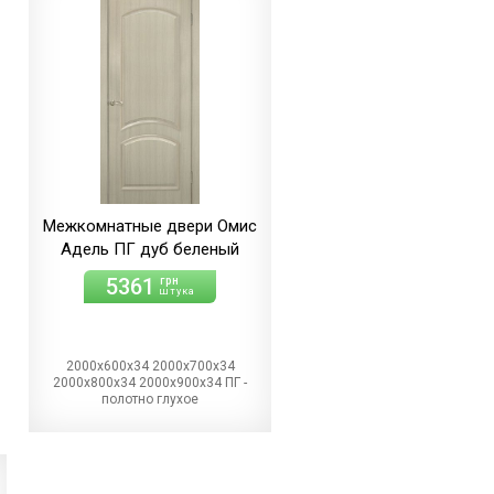
Межкомнатные двери Омис
Адель ПГ дуб беленый
5361
грн
штука
2000х600х34 2000х700х34
2000х800х34 2000х900х34 ПГ -
полотно глухое