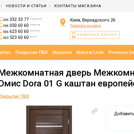
НОВОСТИ И СТАТЬИ
КОНТАКТЫ МАГАЗИНА
332 33 77
Городской
Киев, Вернадского 26
044
050 60 60
Киевстар
Показать на карте
096
623 60 60
Vodafone
066
ОБРАТНЫЙ ЗВОНОК
523 60 60
lifecell
063
ortex
Покрытие ПВХ
Экошпон
Natural Look
Premium D
Межкомнатная дверь Межкомн
Омис Dora 01 G каштан европей
Покрытие ПВХ
Добавить