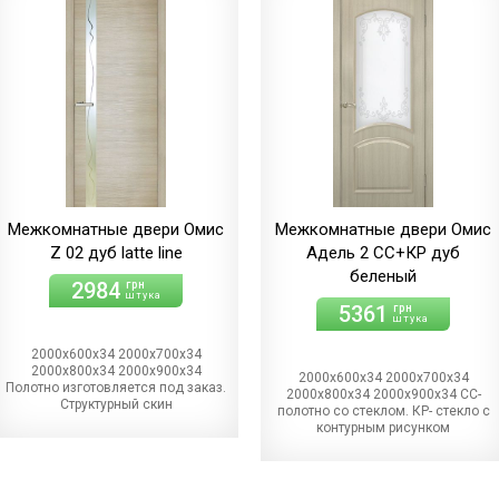
Межкомнатные двери Омис
Межкомнатные двери Омис
Z 02 дуб latte line
Адель 2 СС+КР дуб
беленый
2984
грн
штука
5361
грн
штука
2000х600х34 2000х700х34
2000х800х34 2000х900х34
2000х600х34 2000х700х34
Полотно изготовляется под заказ.
2000х800х34 2000х900х34 СС-
Структурный скин
полотно со стеклом. КР- стекло с
контурным рисунком