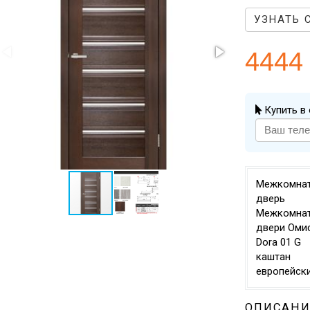
УЗНАТЬ 
4444
Купить в 
Межкомна
дверь
Межкомна
двери Оми
Dora 01 G
каштан
европейск
ОПИСАНИ