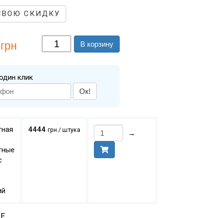
СВОЮ СКИДКУ
грн
В корзину
один клик
Ок!
тная
4444
грн / штука
→
тные
с
ий
Е