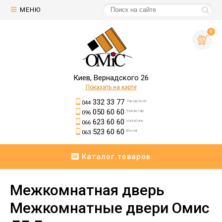
МЕНЮ
0
Киев, Вернадского 26
Показать на карте
332 33 77
Городской
044
050 60 60
Киевстар
096
623 60 60
Vodafone
066
523 60 60
lifecell
063
Каталог товаров
Межкомнатная дверь
Межкомнатные двери Омис