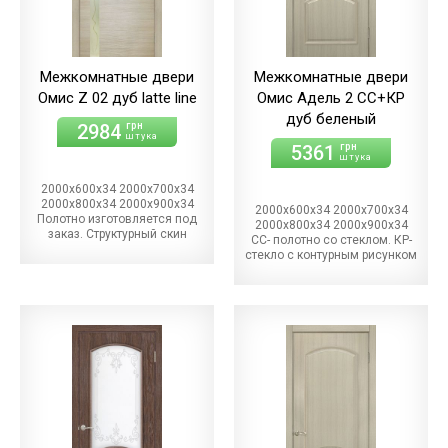
Межкомнатные двери
Межкомнатные двери
Омис Z 02 дуб latte line
Омис Адель 2 СС+КР
дуб беленый
2984
грн
штука
5361
грн
штука
2000х600х34 2000х700х34
2000х800х34 2000х900х34
2000х600х34 2000х700х34
Полотно изготовляется под
2000х800х34 2000х900х34
заказ. Структурный скин
СС- полотно со стеклом. КР-
стекло с контурным рисунком