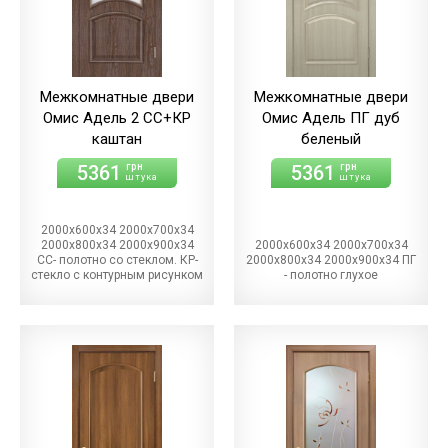
Межкомнатные двери
Межкомнатные двери
Омис Адель 2 СС+КР
Омис Адель ПГ дуб
каштан
беленый
5361
5361
грн
грн
штука
штука
2000х600х34 2000х700х34
2000х800х34 2000х900х34
2000х600х34 2000х700х34
СС- полотно со стеклом. КР-
2000х800х34 2000х900х34 ПГ
стекло с контурным рисунком
- полотно глухое