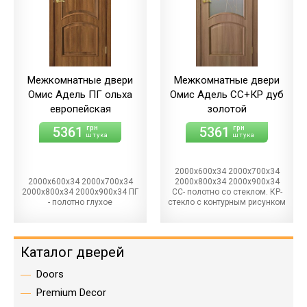
Межкомнатные двери
Межкомнатные двери
Омис Адель ПГ ольха
Омис Адель СС+КР дуб
европейская
золотой
5361
5361
грн
грн
штука
штука
2000х600х34 2000х700х34
2000х600х34 2000х700х34
2000х800х34 2000х900х34
2000х800х34 2000х900х34 ПГ
СС- полотно со стеклом. КР-
- полотно глухое
стекло с контурным рисунком
Каталог дверей
Doors
Premium Decor