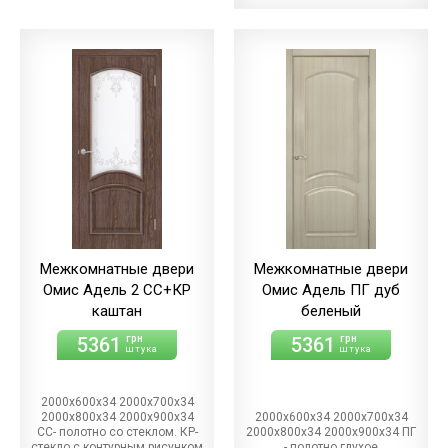
Межкомнатные двери
Межкомнатные двери
Омис Адель 2 СС+КР
Омис Адель ПГ дуб
каштан
беленый
5361
5361
грн
грн
штука
штука
2000х600х34 2000х700х34
2000х800х34 2000х900х34
2000х600х34 2000х700х34
СС- полотно со стеклом. КР-
2000х800х34 2000х900х34 ПГ
стекло с контурным рисунком
- полотно глухое