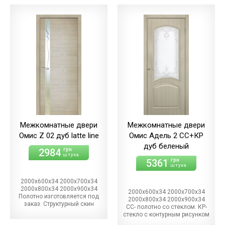
Межкомнатные двери
Межкомнатные двери
Омис Z 02 дуб latte line
Омис Адель 2 СС+КР
дуб беленый
2984
грн
штука
5361
грн
штука
2000х600х34 2000х700х34
2000х800х34 2000х900х34
2000х600х34 2000х700х34
Полотно изготовляется под
2000х800х34 2000х900х34
заказ. Структурный скин
СС- полотно со стеклом. КР-
стекло с контурным рисунком