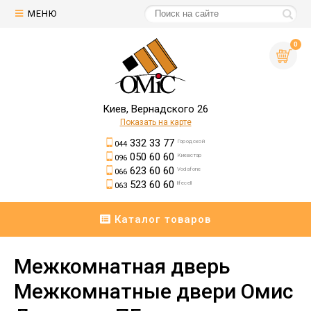
МЕНЮ
0
Киев, Вернадского 26
Показать на карте
332 33 77
Городской
044
050 60 60
Киевстар
096
623 60 60
Vodafone
066
523 60 60
lifecell
063
Каталог товаров
Межкомнатная дверь
Межкомнатные двери Омис