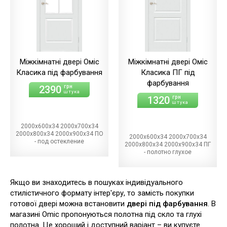
Міжкімнатні двері Оміс
Міжкімнатні двері Оміс
Класика під фарбування
Класика ПГ під
фарбування
2390
грн
штука
1320
грн
штука
2000х600х34 2000х700х34
2000х800х34 2000х900х34 ПО
2000х600х34 2000х700х34
- под остекление
2000х800х34 2000х900х34 ПГ
- полотно глухое
Якщо ви знаходитесь в пошуках індивідуального
стилістичного формату інтер'єру, то замість покупки
готової двері можна встановити
двері під фарбування
. В
магазині Omic пропонуються полотна під скло та глухі
полотна. Це хороший і доступний варіант – ви купуєте