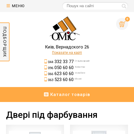
МЕНЮ
0
ПОДБОРЩИК
Київ, Вернадского 26
Показати на карті
332 33 77
Стаціонарний
044
050 60 60
Київстар
096
623 60 60
Vodafone
066
523 60 60
lifecell
063
Каталог товарів
Двері під фарбування