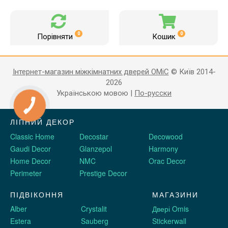
0
0
Порівняти
Кошик
Інтернет-магазин міжкімнатних дверей OMiC
© Київ 2014-
2026
Українською мовою
|
По-русски
ЛІПНИЙ ДЕКОР
Classic Home
Decostar
Decowood
Gaudi Decor
Glanzepol
Harmony
Home Decor
NMC
Orac Decor
Perimeter
Prestige Decor
ПІДВІКОННЯ
МАГАЗИНИ
Alber
Crystalit
Двері Omis
Estera
Sauberg
Stickerwall