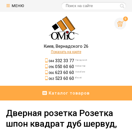
МЕНЮ
0
Киев, Вернадского 26
Показать на карте
332 33 77
Городской
044
050 60 60
Киевстар
096
623 60 60
Vodafone
066
523 60 60
lifecell
063
Каталог товаров
Дверная розетка Розетка
шпон квадрат дуб шервуд,