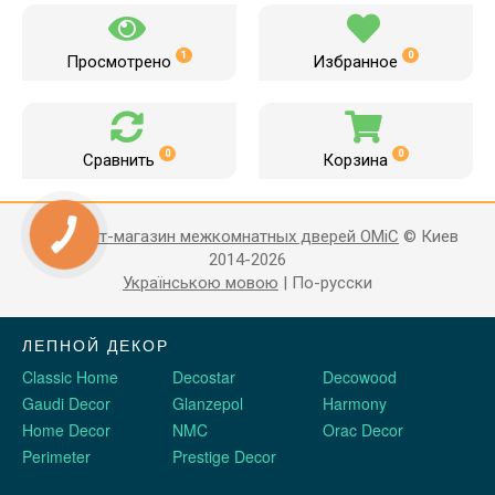
1
0
Просмотрено
Избранное
0
0
Сравнить
Корзина
Интернет-магазин межкомнатных дверей OMiC
© Киев
2014-2026
Українською мовою
|
По-русски
ЛЕПНОЙ ДЕКОР
Classic Home
Decostar
Decowood
Gaudi Decor
Glanzepol
Harmony
Home Decor
NMC
Orac Decor
Perimeter
Prestige Decor