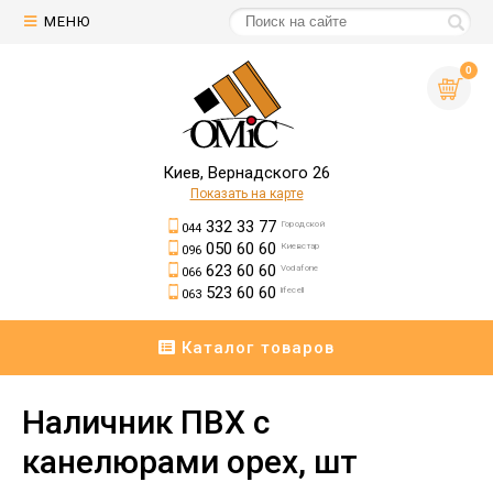
МЕНЮ
0
Киев, Вернадского 26
Показать на карте
332 33 77
Городской
044
050 60 60
Киевстар
096
623 60 60
Vodafone
066
523 60 60
lifecell
063
Каталог товаров
Наличник ПВХ c
канелюрами орех, шт