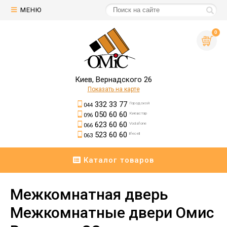
МЕНЮ
0
Киев, Вернадского 26
Показать на карте
332 33 77
Городской
044
050 60 60
Киевстар
096
623 60 60
Vodafone
066
523 60 60
lifecell
063
Каталог товаров
Межкомнатная дверь
Межкомнатные двери Омис