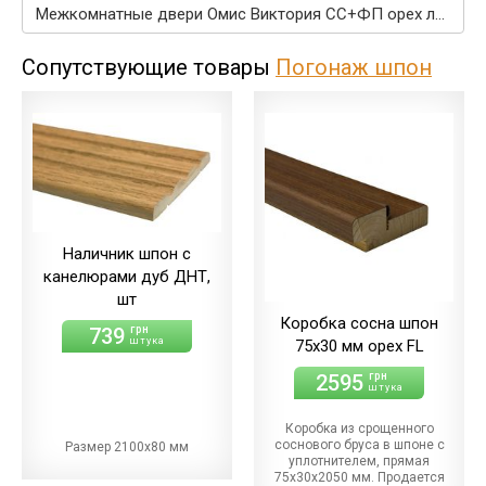
Межкомнатные двери Омис Виктория СС+ФП орех лесной →
Сопутствующие товары
Погонаж шпон
Наличник шпон c
канелюрами дуб ДНТ,
шт
Коробка сосна шпон
739
грн
штука
75х30 мм орех FL
2595
грн
штука
Коробка из срощенного
соснового бруса в шпоне с
Размер 2100х80 мм
уплотнителем, прямая
75х30х2050 мм. Продается