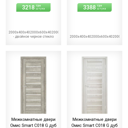
3218
3388
грн
грн
штука
штука
2000х400х402000х600х402000х700х402000х800х402000х900х40BG
- двойное черное стекло
2000х400х402000х600х402000х70
Межкомнатные двери
Межкомнатные двери
Омис Smart С018 G дуб
Омис Smart С018 G дуб