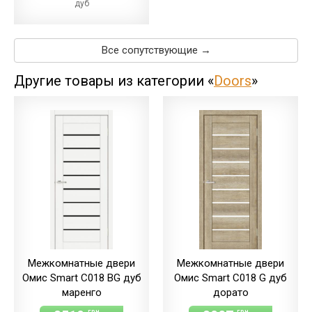
дуб
магма/экошпон
дуб
меренго/ПВХ
(+64.00 грн)
Все сопутствующие →
дуб
мерсо/ПВХ
(+64.00 грн)
Другие товары из категории «
Doors
»
дуб
светлый/экошпон
дуб
шале/ПВХ
(+64.00 грн)
Межкомнатные двери
Межкомнатные двери
Омис Smart С018 BG дуб
Омис Smart С018 G дуб
маренго
дорато
грн
грн