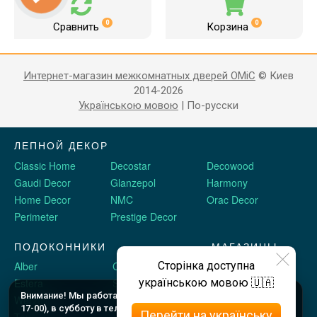
0
0
Сравнить
Корзина
Интернет-магазин межкомнатных дверей OMiC
© Киев
2014-2026
Українською мовою
|
По-русски
ЛЕПНОЙ ДЕКОР
Classic Home
Decostar
Decowood
Gaudi Decor
Glanzepol
Harmony
Home Decor
NMC
Orac Decor
Perimeter
Prestige Decor
ПОДОКОННИКИ
МАГАЗИНЫ
Сторінка доступна
Alber
Crystalit
Двери Omis
українською мовою 🇺🇦
Estera
Sauberg
Stickerwall
Внимание! Мы работаем c 9 до 18 по будням (шоу рум до
Werzalit
Plastolit
Жидкие обои
17-00), в субботу в телефоном режиме с 10 до 16, и в
Перейти на українську