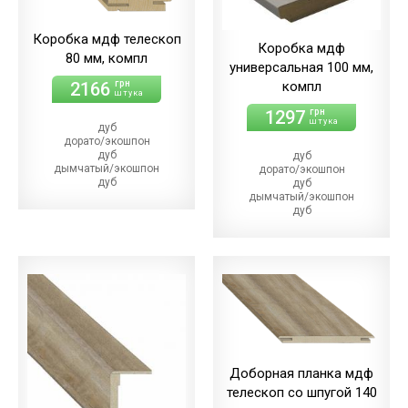
Коробка мдф телескоп
Коробка мдф
80 мм, компл
универсальная 100 мм,
2166
компл
грн
штука
1297
грн
штука
дуб
дорато/экошпон
дуб
дуб
дымчатый/экошпон
дорато/экошпон
дуб
дуб
магма/экошпон
дымчатый/экошпон
дуб
дуб
меренго/ПВХ
магма/экошпон
(+110.00 грн)
дуб
дуб
меренго/ПВХ
мерсо/ПВХ
(+86.00 грн)
(+110.00 грн)
дуб
дуб
мерсо/ПВХ
светлый/экошпон
(+86.00 грн)
дуб
дуб
шале/ПВХ
светлый/экошпон
(+110.00 грн)
дуб
шале/ПВХ
Доборная планка мдф
(+86.00 грн)
телескоп со шпугой 140