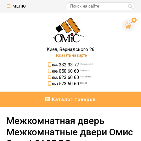
МЕНЮ
0
Киев, Вернадского 26
Показать на карте
332 33 77
Городской
044
050 60 60
Киевстар
096
623 60 60
Vodafone
066
523 60 60
lifecell
063
Каталог товаров
Межкомнатная дверь
Межкомнатные двери Омис