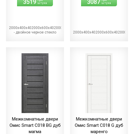
3519
3087
штука
штука
2000х400х402000х600х402000х700х402000х800х402000х900х40BG
- двойное черное стекло
2000х400х402000х600х402000х70
Межкомнатные двери
Межкомнатные двери
Омис Smart С018 BG дуб
Омис Smart С018 G дуб
магма
маренго