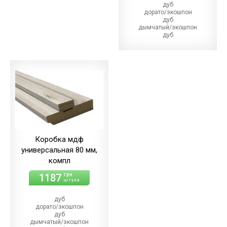
дуб
дорато/экошпон
дуб
дымчатый/экошпон
дуб
магма/экошпон
дуб
меренго/ПВХ
(+21.00 грн)
дуб
мерсо/ПВХ
(+21.00 грн)
дуб
светлый/экошпон
дуб
шале/ПВХ
(+21.00 грн)
Коробка мдф
универсальная 80 мм,
компл
1187
грн
штука
дуб
дорато/экошпон
дуб
дымчатый/экошпон