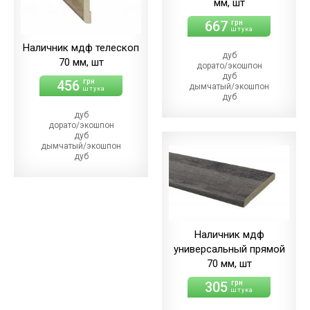
мм, шт
667
грн
штука
Наличник мдф телескоп
дуб
70 мм, шт
дорато/экошпон
дуб
456
грн
дымчатый/экошпон
штука
дуб
магма
дуб
дуб
дорато/экошпон
меренго/ПВХ
дуб
(+21.00 грн)
дымчатый/экошпон
дуб
дуб
мерсо/ПВХ
магма/экошпон
(+21.00 грн)
дуб
дуб
меренго/ПВХ
светлый/экошпон
(+22.00 грн)
дуб
дуб
шале/ПВХ
мерсо/ПВХ
(+21.00 грн)
(+22.00 грн)
Наличник мдф
дуб
универсальный прямой
светлый/экошпон
дуб
70 мм, шт
шале/ПВХ
(+22.00 грн)
305
грн
штука