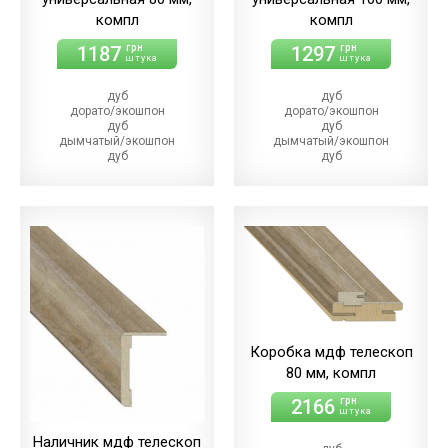
компл
компл
1187
1297
грн
грн
штука
штука
дуб
дуб
дорато/экошпон
дорато/экошпон
дуб
дуб
дымчатый/экошпон
дымчатый/экошпон
дуб
дуб
магма/экошпон
магма/экошпон
дуб
дуб
меренго/ПВХ
меренго/ПВХ
(+64.00 грн)
(+86.00 грн)
дуб
дуб
мерсо/ПВХ
мерсо/ПВХ
(+64.00 грн)
(+86.00 грн)
дуб
дуб
светлый/экошпон
светлый/экошпон
дуб
дуб
шале/ПВХ
шале/ПВХ
(+64.00 грн)
(+86.00 грн)
Коробка мдф телескоп
80 мм, компл
2166
грн
штука
Наличник мдф телескоп