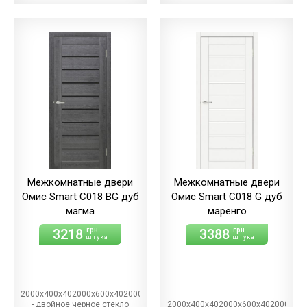
Межкомнатные двери
Межкомнатные двери
Омис Smart С018 BG дуб
Омис Smart С018 G дуб
магма
маренго
3218
3388
грн
грн
штука
штука
2000х400х402000х600х402000х700х402000х800х402000х900х40BG
- двойное черное стекло
2000х400х402000х600х402000х70