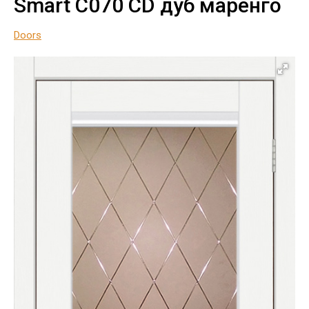
Smart С070 CD дуб маренго
Doors