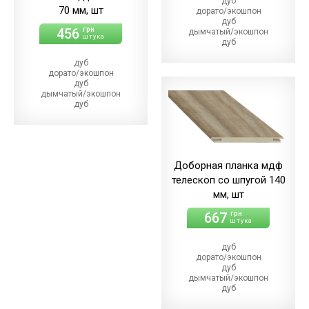
дуб
70 мм, шт
дорато/экошпон
дуб
456
грн
дымчатый/экошпон
штука
дуб
магма/экошпон
дуб
дуб
дорато/экошпон
меренго/ПВХ
дуб
(+110.00 грн)
дымчатый/экошпон
дуб
дуб
мерсо/ПВХ
магма/экошпон
(+110.00 грн)
дуб
дуб
меренго/ПВХ
светлый/экошпон
(+22.00 грн)
дуб
дуб
шале/ПВХ
Доборная планка мдф
мерсо/ПВХ
(+110.00 грн)
(+22.00 грн)
телескоп со шпугой 140
дуб
мм, шт
светлый/экошпон
дуб
667
грн
шале/ПВХ
штука
(+22.00 грн)
дуб
дорато/экошпон
дуб
дымчатый/экошпон
дуб
магма