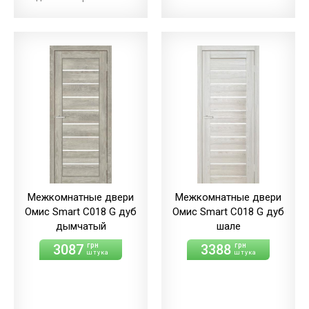
Межкомнатные двери
Межкомнатные двери
Омис Smart С018 G дуб
Омис Smart С018 G дуб
дымчатый
шале
3087
3388
грн
грн
штука
штука