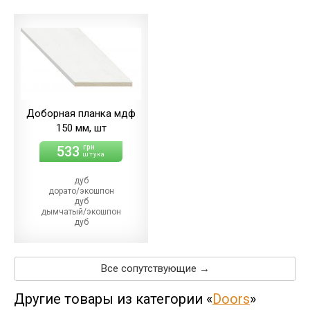
дуб
меренго/ПВХ
(+21.00 грн)
дуб
мерсо/ПВХ
(+21.00 грн)
дуб
светлый/экошпон
дуб
шале/ПВХ
(+21.00 грн)
Доборная планка мдф
150 мм, шт
533
грн
штука
дуб
дорато/экошпон
дуб
дымчатый/экошпон
дуб
магма
дуб
меренго/ПВХ
(+10.00 грн)
Все сопутствующие →
дуб
мерсо/ПВХ
(+10.00 грн)
Другие товары из категории «
Doors
»
дуб