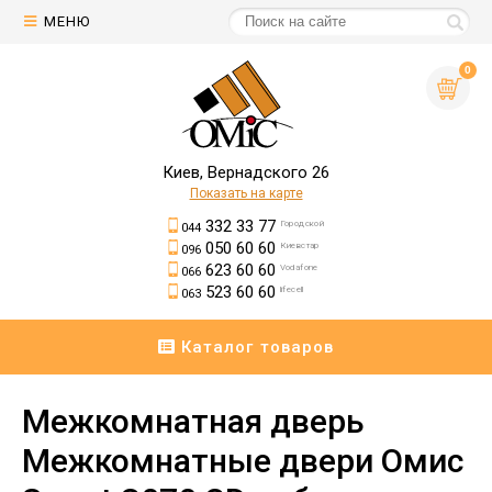
МЕНЮ
0
Киев, Вернадского 26
Показать на карте
332 33 77
Городской
044
050 60 60
Киевстар
096
623 60 60
Vodafone
066
523 60 60
lifecell
063
Каталог товаров
Межкомнатная дверь
Межкомнатные двери Омис