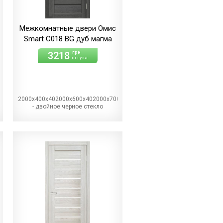
Межкомнатные двери Омис
Smart С018 BG дуб магма
3218
грн
штука
2000х400х402000х600х402000х700х402000х800х402000х900х40BG
0х402000х800х402000х900х40
- двойное черное стекло