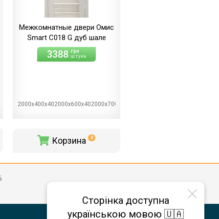
Межкомнатные двери Омис
Smart С018 G дуб шале
3388
грн
штука
0х402000х800х402000х900х40
2000х400х402000х600х402000х700х402000х800х402000х900х40
Корзина
0
6
Сторінка доступна
українською мовою 🇺🇦
МАГАЗИНЫ