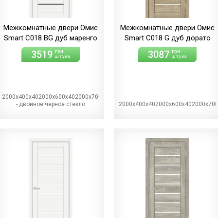
Межкомнатные двери Омис
Межкомнатные двери Омис
Smart С018 BG дуб маренго
Smart С018 G дуб дорато
3519
3087
грн
грн
штука
штука
2000х400х402000х600х402000х700х402000х800х402000х900х40BG
- двойное черное стекло
2000х400х402000х600х402000х70