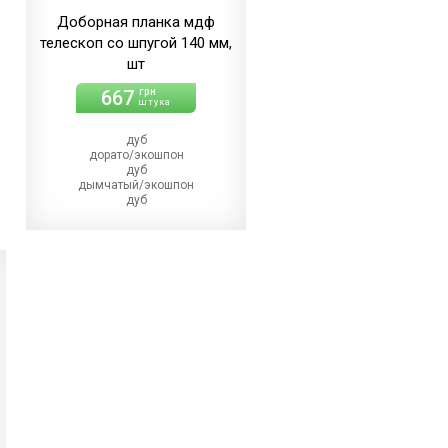
(+10.00 грн)
Доборная планка мдф
телескоп со шпугой 140 мм,
шт
667
грн
штука
дуб
дорато/экошпон
дуб
дымчатый/экошпон
дуб
магма
дуб
меренго/ПВХ
(+21.00 грн)
дуб
мерсо/ПВХ
(+21.00 грн)
дуб
светлый/экошпон
дуб
шале/ПВХ
(+21.00 грн)