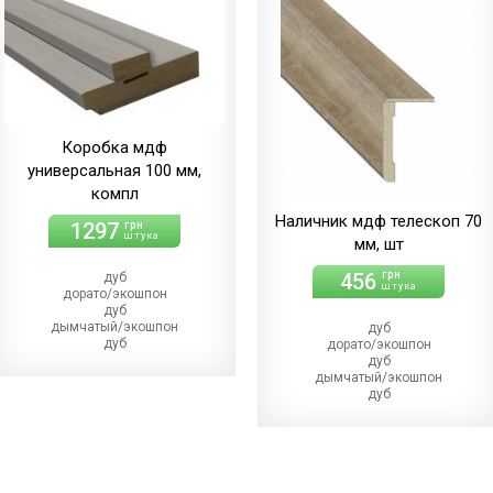
Коробка мдф
универсальная 100 мм,
компл
Наличник мдф телескоп 70
1297
грн
штука
мм, шт
456
грн
дуб
штука
дорато/экошпон
дуб
дымчатый/экошпон
дуб
дуб
дорато/экошпон
магма/экошпон
дуб
дуб
дымчатый/экошпон
меренго/ПВХ
дуб
(+86.00 грн)
магма/экошпон
дуб
дуб
мерсо/ПВХ
меренго/ПВХ
(+86.00 грн)
(+22.00 грн)
дуб
дуб
светлый/экошпон
мерсо/ПВХ