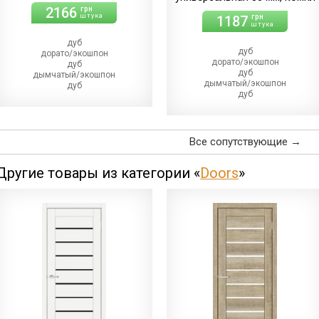
2166
грн
штука
1187
грн
штука
дуб
дуб
дорато/экошпон
дорато/экошпон
дуб
дуб
дымчатый/экошпон
дымчатый/экошпон
дуб
дуб
магма/экошпон
магма/экошпон
дуб
дуб
меренго/ПВХ
меренго/ПВХ
(+110.00 грн)
(+64.00 грн)
дуб
Все сопутствующие →
дуб
мерсо/ПВХ
мерсо/ПВХ
(+110.00 грн)
(+64.00 грн)
Другие товары из категории «
Doors
»
дуб
дуб
светлый/экошпон
светлый/экошпон
дуб
дуб
шале/ПВХ
шале/ПВХ
(+110.00 грн)
(+64.00 грн)