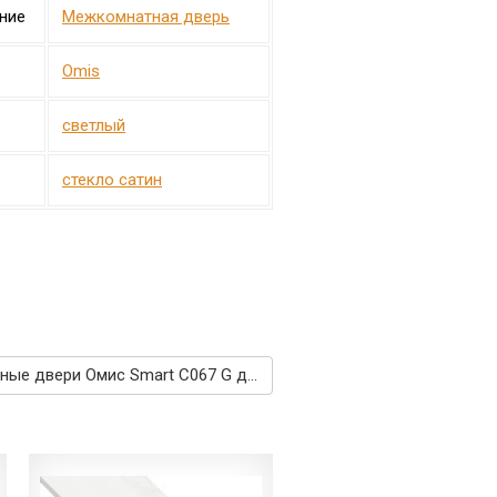
ние
Межкомнатная дверь
Omis
светлый
стекло сатин
Межкомнатные двери Омис Smart С067 G дуб светлый →