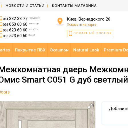
НОВОСТИ И СТАТЬИ
КОНТАКТЫ МАГАЗИНА
332 33 77
Городской
Киев, Вернадского 26
044
050 60 60
Киевстар
Показать на карте
096
623 60 60
Vodafone
066
ОБРАТНЫЙ ЗВОНОК
523 60 60
lifecell
063
ortex
Покрытие ПВХ
Экошпон
Natural Look
Premium D
Межкомнатная дверь Межкомн
Омис Smart С051 G дуб светлый
Doors
Добавить