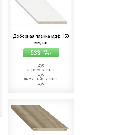
Доборная планка мдф 150
мм, шт
533
грн
штука
дуб
дорато/экошпон
дуб
дымчатый/экошпон
дуб
магма
дуб
меренго/ПВХ
(+10.00 грн)
дуб
мерсо/ПВХ
(+10.00 грн)
дуб
светлый/экошпон
дуб
шале/ПВХ