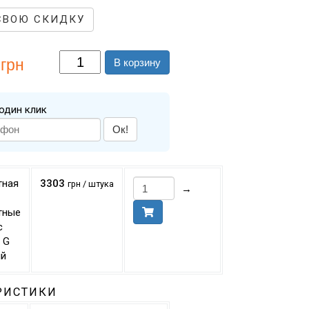
СВОЮ СКИДКУ
грн
В корзину
один клик
Ок!
тная
3303
грн / штука
→
тные
с
 G
ый
РИСТИКИ