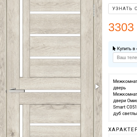
УЗНАТЬ 
3303
Купить в 
Межкомна
дверь
Межкомна
двери Оми
Smart С051
дуб светл
ХАРАКТЕ