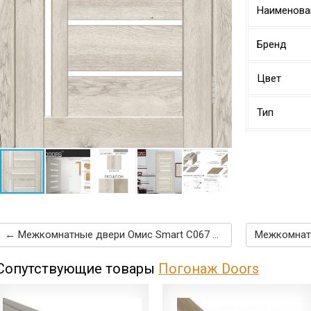
Наименова
Бренд
Цвет
Тип
← Межкомнатные двери Омис Smart С067 G дуб дымчатый
Сопутствующие товары
Погонаж Doors