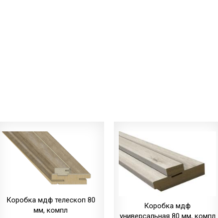
дуб
(+22.00 грн)
шале/ПВХ
дуб
(+86.00 грн)
светлый/экошпон
дуб
шале/ПВХ
(+22.00 грн)
Коробка мдф телескоп 80
Коробка мдф
мм, компл
универсальная 80 мм, компл