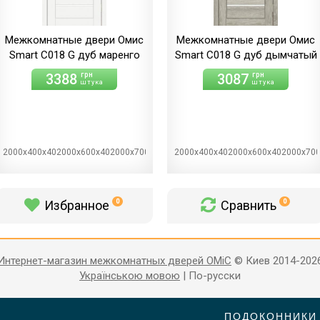
Межкомнатные двери Омис
Межкомнатные двери Омис
Smart С018 G дуб маренго
Smart С018 G дуб дымчатый
3388
3087
грн
грн
штука
штука
2000х400х402000х600х402000х700х402000х800х402000х900х40
2000х400х402000х600х402000х70
Избранное
Сравнить
0
0
Интернет-магазин межкомнатных дверей OMiC
© Киев 2014-202
Українською мовою
|
По-русски
ПОДОКОННИКИ