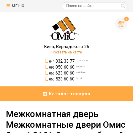
МЕНЮ
0
Киев, Вернадского 26
Показать на карте
332 33 77
Городской
044
050 60 60
Киевстар
096
623 60 60
Vodafone
066
523 60 60
lifecell
063
Каталог товаров
Межкомнатная дверь
Межкомнатные двери Омис