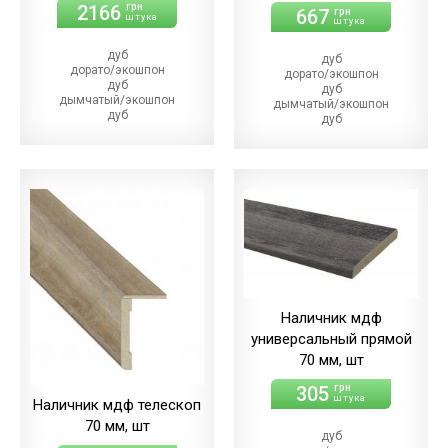
2166
грн
667
грн
штука
штука
дуб
дуб
дорато/экошпон
дорато/экошпон
дуб
дуб
дымчатый/экошпон
дымчатый/экошпон
дуб
дуб
магма/экошпон
магма
дуб
дуб
меренго/ПВХ
меренго/ПВХ
(+110.00 грн)
(+21.00 грн)
дуб
дуб
мерсо/ПВХ
мерсо/ПВХ
(+110.00 грн)
(+21.00 грн)
дуб
дуб
светлый/экошпон
светлый/экошпон
дуб
дуб
шале/ПВХ
шале/ПВХ
(+110.00 грн)
(+21.00 грн)
Наличник мдф
универсальный прямой
70 мм, шт
305
грн
штука
Наличник мдф телескоп
70 мм, шт
дуб