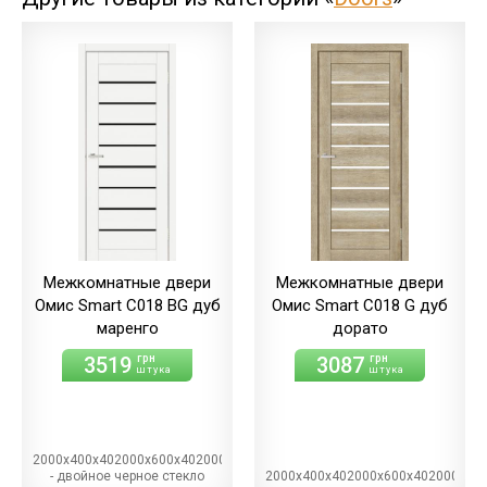
дуб
светлый/экошпон
дуб
шале/ПВХ
(+10.00 грн)
Межкомнатные двери
Межкомнатные двери
Омис Smart С018 BG дуб
Омис Smart С018 G дуб
маренго
дорато
3519
3087
грн
грн
штука
штука
2000х400х402000х600х402000х700х402000х800х402000х900х40BG
- двойное черное стекло
2000х400х402000х600х402000х70