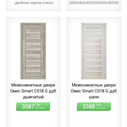
- двойное черное стекло
2000х400х402000х600х402000х70
Межкомнатные двери
Межкомнатные двери
Омис Smart С018 G дуб
Омис Smart С018 G дуб
дымчатый
шале
3087
3388
грн
грн
штука
штука