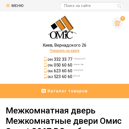
МЕНЮ
0
Киев, Вернадского 26
Показать на карте
332 33 77
Городской
044
050 60 60
Киевстар
096
623 60 60
Vodafone
066
523 60 60
lifecell
063
Каталог товаров
Межкомнатная дверь
Межкомнатные двери Омис