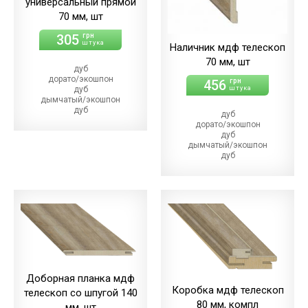
универсальный прямой
70 мм, шт
305
грн
штука
Наличник мдф телескоп
70 мм, шт
дуб
дорато/экошпон
456
грн
дуб
штука
дымчатый/экошпон
дуб
дуб
магма/экошпон
дорато/экошпон
дуб
дуб
меренго/ПВХ
дымчатый/экошпон
(+21.00 грн)
дуб
дуб
магма/экошпон
мерсо/ПВХ
дуб
(+21.00 грн)
меренго/ПВХ
дуб
(+22.00 грн)
светлый/экошпон
дуб
дуб
мерсо/ПВХ
шале/ПВХ
(+22.00 грн)
(+21.00 грн)
дуб
светлый/экошпон
дуб
шале/ПВХ
Доборная планка мдф
(+22.00 грн)
Коробка мдф телескоп
телескоп со шпугой 140
80 мм, компл
мм, шт