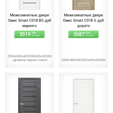
Межкомнатные двери
Межкомнатные двери
Омис Smart С018 BG дуб
Омис Smart С018 G дуб
маренго
дорато
3519
3087
грн
грн
штука
штука
2000х400х402000х600х402000х700х402000х800х402000х900х40BG
- двойное черное стекло
2000х400х402000х600х402000х70