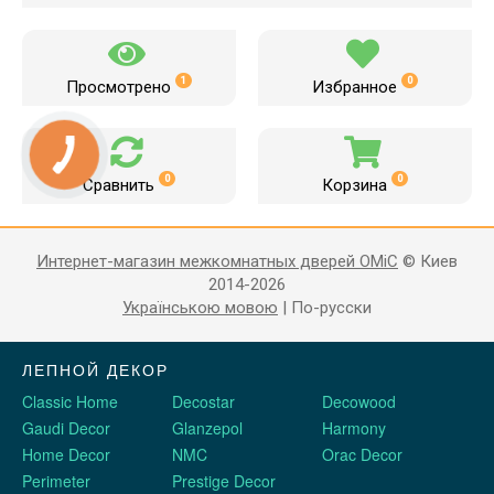
1
0
Просмотрено
Избранное
0
0
Сравнить
Корзина
Интернет-магазин межкомнатных дверей OMiC
© Киев
2014-2026
Українською мовою
|
По-русски
ЛЕПНОЙ ДЕКОР
Classic Home
Decostar
Decowood
Gaudi Decor
Glanzepol
Harmony
Home Decor
NMC
Orac Decor
Perimeter
Prestige Decor