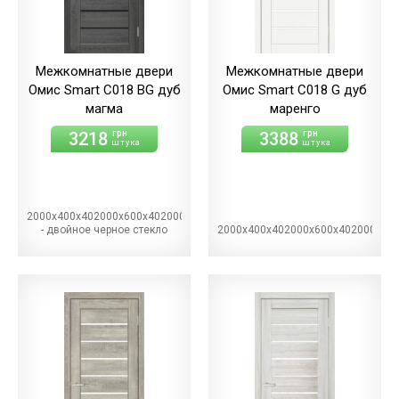
Межкомнатные двери
Межкомнатные двери
Омис Smart С018 BG дуб
Омис Smart С018 G дуб
магма
маренго
3218
3388
грн
грн
штука
штука
2000х400х402000х600х402000х700х402000х800х402000х900х40BG
- двойное черное стекло
2000х400х402000х600х402000х70