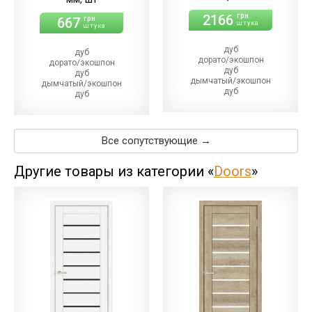
2166
грн
667
грн
штука
штука
дуб
дуб
дорато/экошпон
дорато/экошпон
дуб
дуб
дымчатый/экошпон
дымчатый/экошпон
дуб
дуб
магма/экошпон
магма
дуб
дуб
меренго/ПВХ
меренго/ПВХ
(+110.00 грн)
(+21.00 грн)
Все сопутствующие →
дуб
дуб
мерсо/ПВХ
мерсо/ПВХ
(+110.00 грн)
(+21.00 грн)
Другие товары из категории «
Doors
»
дуб
дуб
светлый/экошпон
светлый/экошпон
дуб
дуб
шале/ПВХ
шале/ПВХ
(+110.00 грн)
(+21.00 грн)