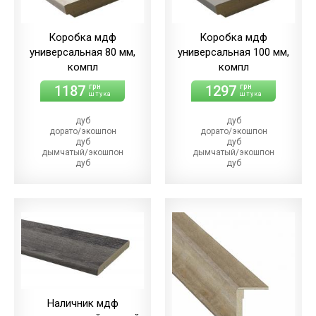
Коробка мдф
Коробка мдф
универсальная 80 мм,
универсальная 100 мм,
компл
компл
1187
1297
грн
грн
штука
штука
дуб
дуб
дорато/экошпон
дорато/экошпон
дуб
дуб
дымчатый/экошпон
дымчатый/экошпон
дуб
дуб
магма/экошпон
магма/экошпон
дуб
дуб
меренго/ПВХ
меренго/ПВХ
(+64.00 грн)
(+86.00 грн)
дуб
дуб
мерсо/ПВХ
мерсо/ПВХ
(+64.00 грн)
(+86.00 грн)
дуб
дуб
светлый/экошпон
светлый/экошпон
дуб
дуб
шале/ПВХ
шале/ПВХ
(+64.00 грн)
(+86.00 грн)
Наличник мдф