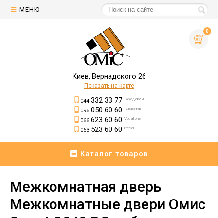
МЕНЮ
0
Киев, Вернадского 26
Показать на карте
332 33 77
Городской
044
050 60 60
Киевстар
096
623 60 60
Vodafone
066
523 60 60
lifecell
063
Каталог товаров
Межкомнатная дверь
Межкомнатные двери Омис