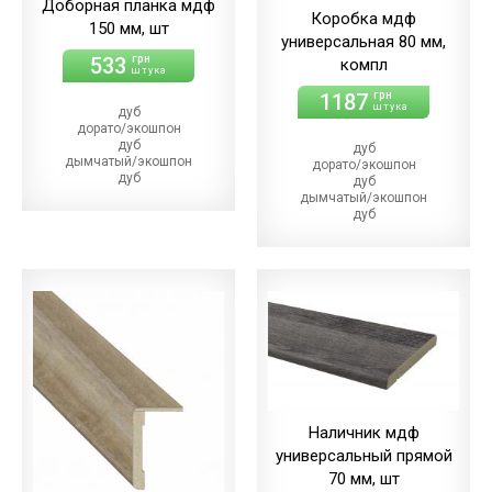
Доборная планка мдф
Коробка мдф
150 мм, шт
универсальная 80 мм,
533
грн
компл
штука
1187
грн
штука
дуб
дорато/экошпон
дуб
дуб
дымчатый/экошпон
дорато/экошпон
дуб
дуб
магма
дымчатый/экошпон
дуб
дуб
меренго/ПВХ
магма/экошпон
(+10.00 грн)
дуб
дуб
меренго/ПВХ
мерсо/ПВХ
(+64.00 грн)
(+10.00 грн)
дуб
дуб
мерсо/ПВХ
светлый/экошпон
(+64.00 грн)
дуб
дуб
шале/ПВХ
светлый/экошпон
(+10.00 грн)
дуб
шале/ПВХ
(+64.00 грн)
Наличник мдф
универсальный прямой
70 мм, шт