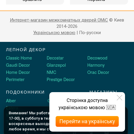
Интернет-магазин межкомнатных дверей OMiC
© Киев
2014-2026
Українською мовою
|
По-русски
ЛЕПНОЙ ДЕКОР
Classic Home
Decostar
Decowood
Gaudi Decor
Glanzepol
Harmony
Home Decor
NMC
Orac Decor
Perimeter
Prestige Decor
ПОДОКОННИКИ
МАГАЗИНЫ
Alber
Crystalit
Двери Omis
Сторінка доступна
Estera
Sauberg
Stickerwall
українською мовою 🇺🇦
Внимание! Мы работаем c 9 до 18 по будням (шоу рум до
Werzalit
Plastolit
Жидкие обои
17-00), в субботу в телефоном режиме с 10 до 16, и в
Перейти на українську
Topalit
воскресенье выходные. Оформляйте заказы онлайн в
любое время, и мы с Вами свяжемся.