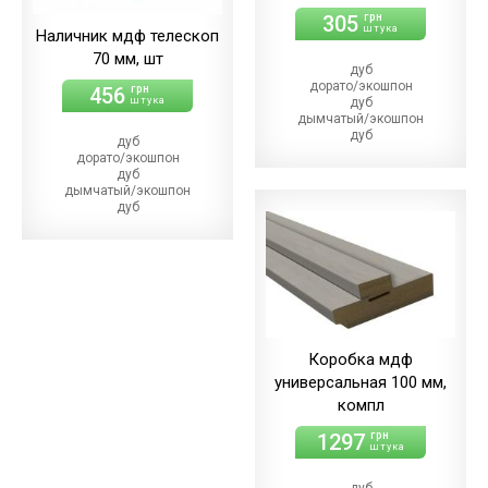
305
грн
штука
Наличник мдф телескоп
70 мм, шт
дуб
дорато/экошпон
456
грн
штука
дуб
дымчатый/экошпон
дуб
дуб
магма/экошпон
дорато/экошпон
дуб
дуб
меренго/ПВХ
дымчатый/экошпон
(+21.00 грн)
дуб
дуб
магма/экошпон
мерсо/ПВХ
дуб
(+21.00 грн)
меренго/ПВХ
дуб
(+22.00 грн)
светлый/экошпон
дуб
дуб
мерсо/ПВХ
шале/ПВХ
(+22.00 грн)
(+21.00 грн)
дуб
светлый/экошпон
Коробка мдф
дуб
универсальная 100 мм,
шале/ПВХ
(+22.00 грн)
компл
1297
грн
штука
дуб