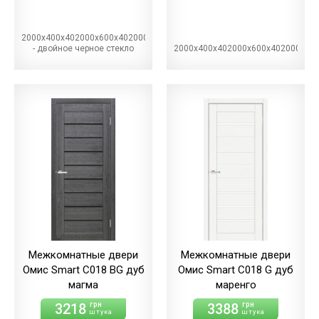
2000х400х402000х600х402000х700х402000х800х402000х900х40BG
- двойное черное стекло
2000х400х402000х600х402000х70
Межкомнатные двери
Межкомнатные двери
Омис Smart С018 BG дуб
Омис Smart С018 G дуб
магма
маренго
3218
3388
грн
грн
штука
штука