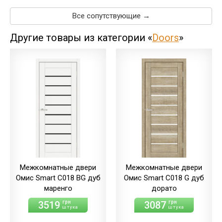
меренго/ПВХ
(+110.00 грн)
Все сопутствующие →
дуб
мерсо/ПВХ
(+110.00 грн)
Другие товары из категории «
Doors
»
дуб
светлый/экошпон
дуб
шале/ПВХ
(+110.00 грн)
Межкомнатные двери
Межкомнатные двери
Омис Smart С018 BG дуб
Омис Smart С018 G дуб
маренго
дорато
3519
3087
грн
грн
штука
штука