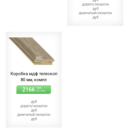
дорато/экошпон
дуб
дымчатый/экошпон
дуб
магма/экошпон
дуб
меренго/ПВХ
(+86.00 грн)
дуб
мерсо/ПВХ
(+86.00 грн)
дуб
светлый/экошпон
дуб
шале/ПВХ
(+86.00 грн)
Коробка мдф телескоп
80 мм, компл
2166
грн
штука
дуб
дорато/экошпон
дуб
дымчатый/экошпон
дуб
магма/экошпон
дуб