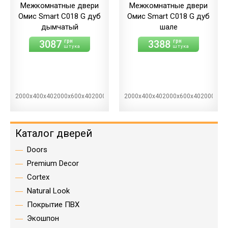
Межкомнатные двери
Межкомнатные двери
Омис Smart С018 G дуб
Омис Smart С018 G дуб
дымчатый
шале
3087
3388
грн
грн
штука
штука
2000х400х402000х600х402000х700х402000х800х402000х900х40
2000х400х402000х600х402000х70
Каталог дверей
Doors
Premium Decor
Cortex
Natural Look
Покрытие ПВХ
Экошпон