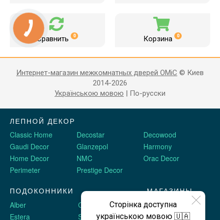
0
0
Сравнить
Корзина
Интернет-магазин межкомнатных дверей OMiC
© Киев
2014-2026
Українською мовою
|
По-русски
ЛЕПНОЙ ДЕКОР
Classic Home
Decostar
Decowood
Gaudi Decor
Glanzepol
Harmony
Home Decor
NMC
Orac Decor
Perimeter
Prestige Decor
ПОДОКОННИКИ
МАГАЗИНЫ
Alber
Crystalit
Двери Omis
Сторінка доступна
Estera
Sauberg
Stickerwall
українською мовою 🇺🇦