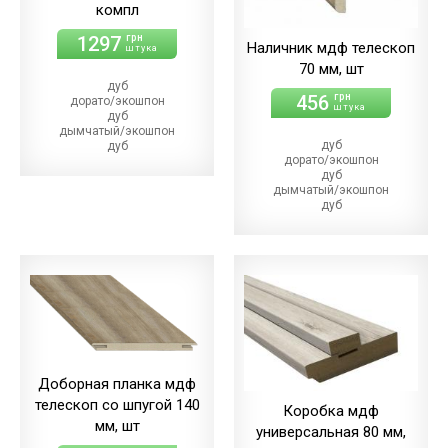
компл
1297
грн
Наличник мдф телескоп
штука
70 мм, шт
дуб
456
грн
дорато/экошпон
штука
дуб
дымчатый/экошпон
дуб
дуб
дорато/экошпон
магма/экошпон
дуб
дуб
дымчатый/экошпон
меренго/ПВХ
дуб
(+86.00 грн)
магма/экошпон
дуб
дуб
мерсо/ПВХ
меренго/ПВХ
(+86.00 грн)
(+22.00 грн)
дуб
дуб
светлый/экошпон
мерсо/ПВХ
дуб
(+22.00 грн)
шале/ПВХ
дуб
(+86.00 грн)
светлый/экошпон
дуб
шале/ПВХ
Доборная планка мдф
(+22.00 грн)
телескоп со шпугой 140
Коробка мдф
мм, шт
универсальная 80 мм,