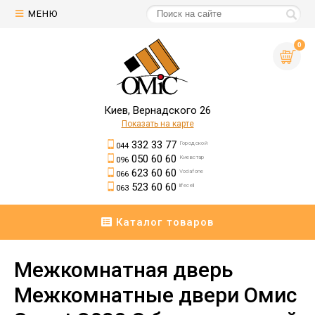
МЕНЮ
0
Киев, Вернадского 26
Показать на карте
332 33 77
Городской
044
050 60 60
Киевстар
096
623 60 60
Vodafone
066
523 60 60
lifecell
063
Каталог товаров
Межкомнатная дверь
Межкомнатные двери Омис