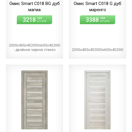
Омис Smart С018 BG дуб
Омис Smart С018 G дуб
магма
маренго
3218
3388
грн
грн
штука
штука
2000х400х402000х600х402000х700х402000х800х402000х900х40BG
- двойное черное стекло
2000х400х402000х600х402000х70