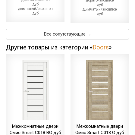
дорато/экошпон
дуб
дуб
дымчатый/экошпон
дымчатый/экошпон
дуб
дуб
магма
магма/экошпон
дуб
дуб
меренго/ПВХ
меренго/ПВХ
(+10.00 грн)
(+110.00 грн)
Все сопутствующие →
дуб
дуб
мерсо/ПВХ
мерсо/ПВХ
(+10.00 грн)
(+110.00 грн)
Другие товары из категории «
Doors
»
дуб
дуб
светлый/экошпон
светлый/экошпон
дуб
дуб
шале/ПВХ
шале/ПВХ
(+10.00 грн)
(+110.00 грн)
Межкомнатные двери
Межкомнатные двери
Омис Smart С018 BG дуб
Омис Smart С018 G дуб