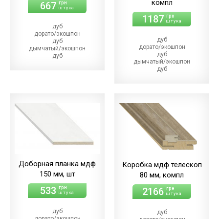
компл
667
грн
штука
1187
грн
штука
дуб
дорато/экошпон
дуб
дуб
дорато/экошпон
дымчатый/экошпон
дуб
дуб
дымчатый/экошпон
магма
дуб
дуб
магма/экошпон
меренго/ПВХ
дуб
(+21.00 грн)
меренго/ПВХ
дуб
(+64.00 грн)
мерсо/ПВХ
дуб
(+21.00 грн)
мерсо/ПВХ
дуб
(+64.00 грн)
светлый/экошпон
дуб
дуб
светлый/экошпон
шале/ПВХ
дуб
(+21.00 грн)
шале/ПВХ
(+64.00 грн)
Доборная планка мдф
Коробка мдф телескоп
150 мм, шт
80 мм, компл
533
грн
2166
грн
штука
штука
дуб
дуб
дорато/экошпон