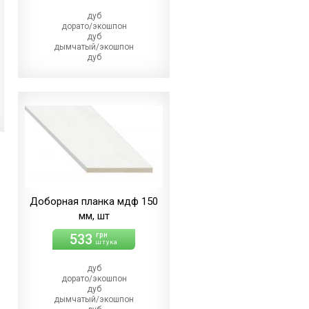
дуб
дорато/экошпон
дуб
дымчатый/экошпон
дуб
магма/экошпон
дуб
меренго/ПВХ
(+110.00 грн)
дуб
мерсо/ПВХ
(+110.00 грн)
дуб
светлый/экошпон
дуб
шале/ПВХ
(+110.00 грн)
Доборная планка мдф 150
мм, шт
533
грн
штука
дуб
дорато/экошпон
дуб
дымчатый/экошпон