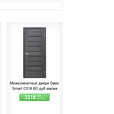
Межкомнатные двери Омис
Smart С018 BG дуб магма
3218
грн
штука