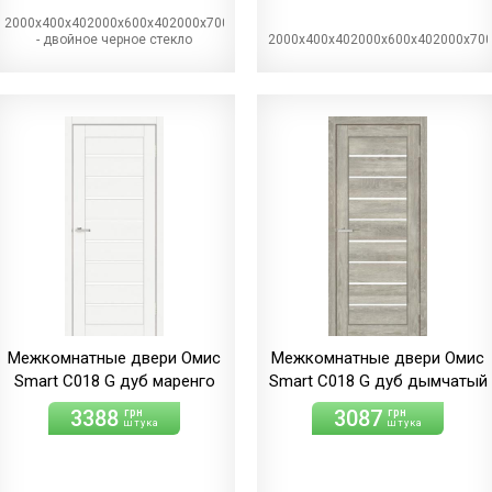
2000х400х402000х600х402000х700х402000х800х402000х900х40BG
- двойное черное стекло
2000х400х402000х600х402000х70
Межкомнатные двери Омис
Межкомнатные двери Омис
Smart С018 G дуб маренго
Smart С018 G дуб дымчатый
3388
3087
грн
грн
штука
штука