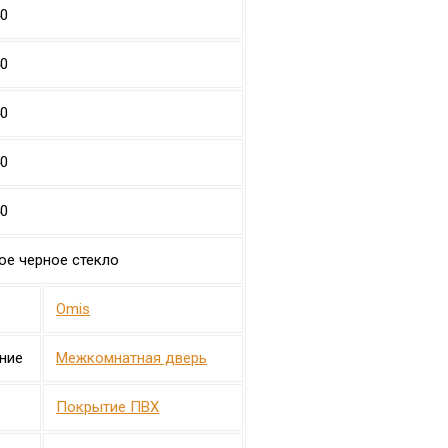
40
40
40
40
40
ое черное стекло
Omis
ние
Межкомнатная дверь
Покрытие ПВХ