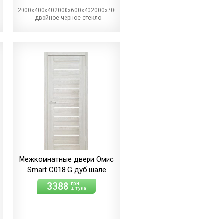
2000х400х402000х600х402000х700х402000х800х402000х900х40BG
0х402000х800х402000х900х40
- двойное черное стекло
Межкомнатные двери Омис
Smart С018 G дуб шале
3388
грн
штука