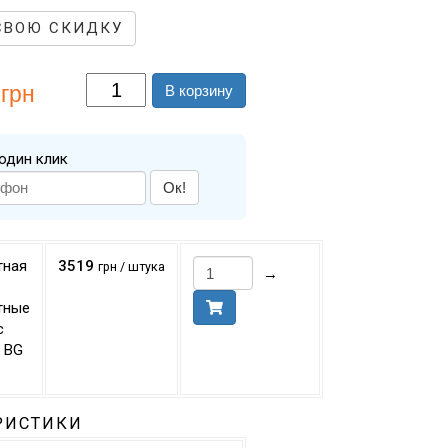
СВОЮ СКИДКУ
грн
В корзину
один клик
Ок!
тная
3519
грн / штука
→
тные
с
 BG
РИСТИКИ