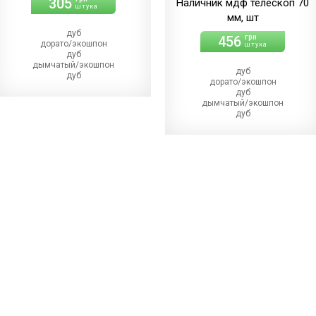
305
Наличник мдф телескоп 70
штука
мм, шт
дуб
456
грн
дорато/экошпон
штука
дуб
дымчатый/экошпон
дуб
дуб
дорато/экошпон
магма/экошпон
дуб
дуб
дымчатый/экошпон
меренго/ПВХ
дуб
(+21.00 грн)
магма/экошпон
дуб
дуб
мерсо/ПВХ
меренго/ПВХ
(+21.00 грн)
(+22.00 грн)
дуб
дуб
светлый/экошпон
мерсо/ПВХ
дуб
(+22.00 грн)
шале/ПВХ
дуб
(+21.00 грн)
светлый/экошпон
дуб
шале/ПВХ
(+22.00 грн)