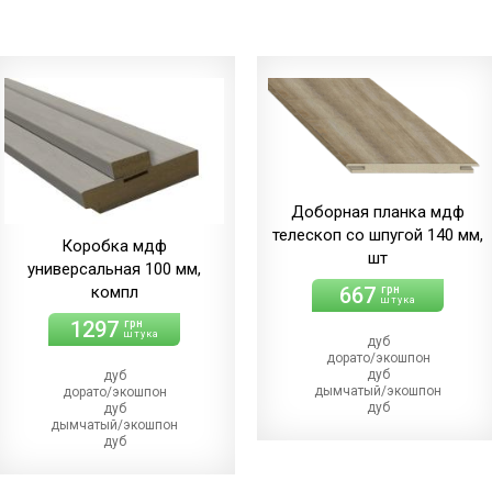
Доборная планка мдф
телескоп со шпугой 140 мм,
Коробка мдф
шт
универсальная 100 мм,
компл
667
грн
штука
1297
грн
штука
дуб
дорато/экошпон
дуб
дуб
дымчатый/экошпон
дорато/экошпон
дуб
дуб
магма
дымчатый/экошпон
дуб
дуб
меренго/ПВХ
магма/экошпон
(+21.00 грн)
дуб
дуб
меренго/ПВХ