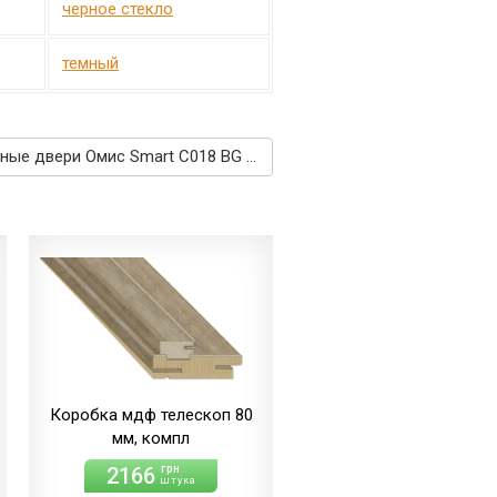
черное стекло
темный
Межкомнатные двери Омис Smart C018 BG белый →
Коробка мдф телескоп 80
мм, компл
2166
грн
штука