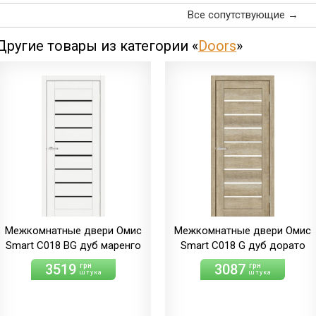
мерсо/ПВХ
(+86.00 грн)
Все сопутствующие →
(+21.00 грн)
дуб
дуб
мерсо/ПВХ
светлый/экошпон
(+86.00 грн)
Другие товары из категории «
Doors
»
дуб
дуб
шале/ПВХ
светлый/экошпон
(+21.00 грн)
дуб
шале/ПВХ
(+86.00 грн)
Межкомнатные двери Омис
Межкомнатные двери Омис
Smart С018 BG дуб маренго
Smart С018 G дуб дорато
3519
3087
грн
грн
штука
штука