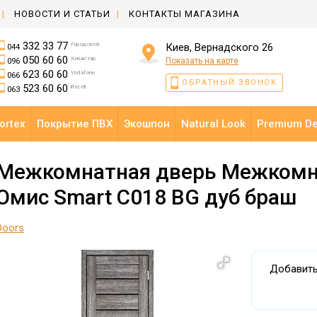
НОВОСТИ И СТАТЬИ
КОНТАКТЫ МАГАЗИНА
332 33 77
Городской
Киев, Вернадского 26
044
050 60 60
Киевстар
Показать на карте
096
623 60 60
Vodafone
066
ОБРАТНЫЙ ЗВОНОК
523 60 60
lifecell
063
ortex
Покрытие ПВХ
Экошпон
Natural Look
Premium D
Межкомнатная дверь Межкомн
Омис Smart C018 BG дуб браш
Doors
Добавить