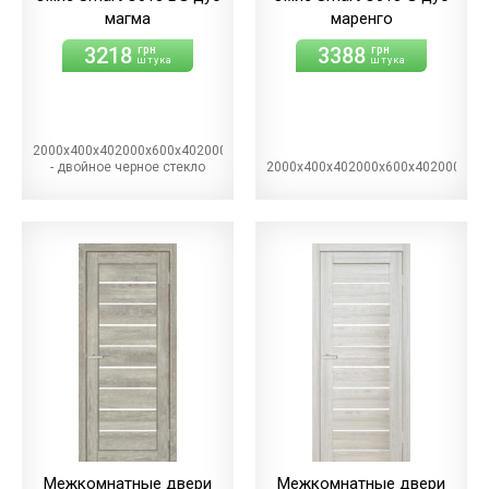
магма
маренго
3218
3388
грн
грн
штука
штука
2000х400х402000х600х402000х700х402000х800х402000х900х40BG
- двойное черное стекло
2000х400х402000х600х402000х70
Межкомнатные двери
Межкомнатные двери