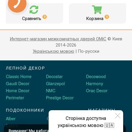
0
0
Сравнить
Корзина
Интернет-магазин межкомнатных дверей OMiC
© Киев
2014-2026
Українською мовою
|
По-русски
ЛЕПНОЙ ДЕКОР
Classic Home
Decostar
Decowood
Gaudi Decor
Glanzepol
Harmony
Home Decor
NMC
Orac Decor
Perimeter
Prestige Decor
ПОДОКОННИКИ
МАГАЗИНЫ
Alber
Crystalit
Двери Omis
Сторінка доступна
Estera
Sauberg
Stickerwall
українською мовою 🇺🇦
Внимание! Мы работаем c 9 до 18 по будням (шоу рум до