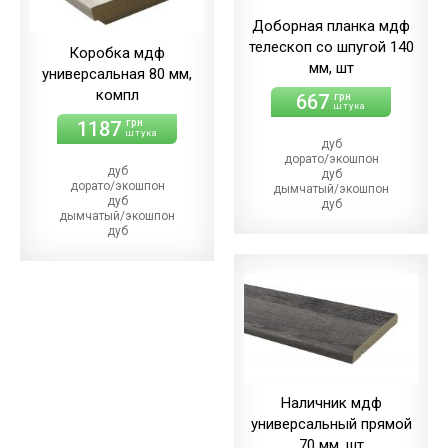
Доборная планка мдф
телескоп со шпугой 140
Коробка мдф
мм, шт
универсальная 80 мм,
компл
667
грн
штука
1187
грн
штука
дуб
дорато/экошпон
дуб
дуб
дорато/экошпон
дымчатый/экошпон
дуб
дуб
дымчатый/экошпон
магма
дуб
дуб
магма/экошпон
меренго/ПВХ
дуб
(+21.00 грн)
меренго/ПВХ
дуб
(+64.00 грн)
мерсо/ПВХ
дуб
(+21.00 грн)
мерсо/ПВХ
дуб
(+64.00 грн)
светлый/экошпон
дуб
дуб
светлый/экошпон
шале/ПВХ
дуб
(+21.00 грн)
шале/ПВХ
Наличник мдф
(+64.00 грн)
универсальный прямой
70 мм, шт