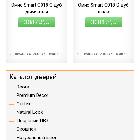
Омис Smart С018 G дуб
Омис Smart С018 G дуб
дымчатый
шале
3087
3388
грн
грн
штука
штука
2000х400х402000х600х402000х700х402000х800х402000х900х40
2000х400х402000х600х402000х70
Каталог дверей
Doors
Premium Decor
Cortex
Natural Look
Покрытие ПВХ
Экошпон
Натуральный шпон