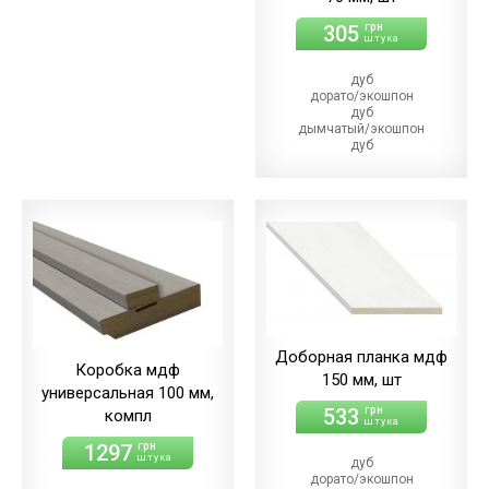
305
грн
штука
дуб
дорато/экошпон
дуб
дымчатый/экошпон
дуб
магма/экошпон
дуб
меренго/ПВХ
(+21.00 грн)
дуб
мерсо/ПВХ
(+21.00 грн)
дуб
светлый/экошпон
дуб
шале/ПВХ
(+21.00 грн)
Доборная планка мдф
Коробка мдф
150 мм, шт
универсальная 100 мм,
533
грн
компл
штука
1297
грн
штука
дуб
дорато/экошпон