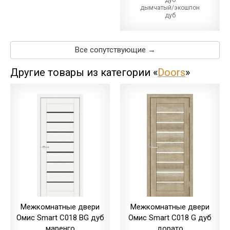
дуб
дымчатый/экошпон
дуб
магма/экошпон
дуб
меренго/ПВХ
(+22.00 грн)
Все сопутствующие →
дуб
мерсо/ПВХ
(+22.00 грн)
Другие товары из категории «
Doors
»
дуб
светлый/экошпон
дуб
шале/ПВХ
(+22.00 грн)
Межкомнатные двери
Межкомнатные двери
Омис Smart С018 BG дуб
Омис Smart С018 G дуб
маренго
дорато