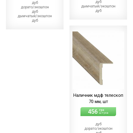
дуб
дуб
дымчатый/экошпон
дорато/экошпон
дуб
дуб
магма
дымчатый/экошпон
дуб
дуб
меренго/ПВХ
магма/экошпон
(+10.00 грн)
дуб
дуб
меренго/ПВХ
мерсо/ПВХ
(+86.00 грн)
(+10.00 грн)
дуб
дуб
мерсо/ПВХ
светлый/экошпон
(+86.00 грн)
дуб
дуб
шале/ПВХ
светлый/экошпон
(+10.00 грн)
дуб
шале/ПВХ
(+86.00 грн)
Наличник мдф телескоп
70 мм, шт
456
грн
штука
дуб
дорато/экошпон