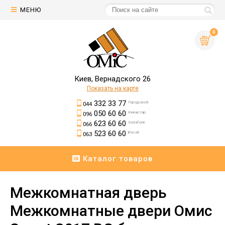
МЕНЮ
0
Киев, Вернадского 26
Показать на карте
332 33 77
Городской
044
050 60 60
Киевстар
096
623 60 60
Vodafone
066
523 60 60
lifecell
063
Каталог товаров
Межкомнатная дверь
Межкомнатные двери Омис