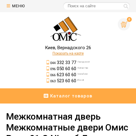
МЕНЮ
0
Киев, Вернадского 26
Показать на карте
332 33 77
Городской
044
050 60 60
Киевстар
096
623 60 60
Vodafone
066
523 60 60
lifecell
063
Каталог товаров
Межкомнатная дверь
Межкомнатные двери Омис