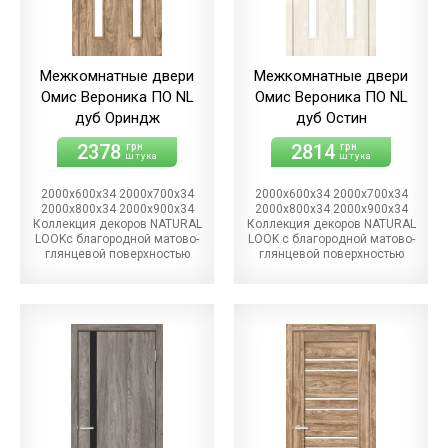
Межкомнатные двери
Межкомнатные двери
Омис Вероника ПО NL
Омис Вероника ПО NL
дуб Ориндж
дуб Остин
2378
2814
грн
грн
штука
штука
2000х600х34 2000х700х34
2000х600х34 2000х700х34
2000х800х34 2000х900х34
2000х800х34 2000х900х34
Коллекция декоров NATURAL
Коллекция декоров NATURAL
LOOKс благородной матово-
LOOK с благородной матово-
глянцевой поверхностью
глянцевой поверхностью
расставят эффектные
расставят эффектные
декоративные акценты и
декоративные акценты и
внесут в дизайн каждого
внесут в дизайн каждого
помещения гармонию и
помещения гармонию и
лаконичность. Различная
лаконичность. Различная
степень блеска придает
степень блеска придает
поверхности пленки NATURAL
поверхности пленки NATURAL
LOOK естественный вид
LOOK естественный вид
натурального дерева и
натурального дерева и
визуальный эффект 3D.
визуальный эффект 3D.
Наносимый в процессе
Наносимый в процессе
облагораживания лак в
облагораживания лак в