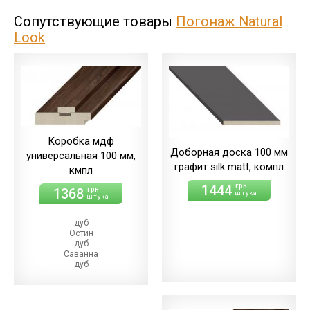
Сопутствующие товары
Погонаж Natural
Look
Коробка мдф
Доборная доска 100 мм
универсальная 100 мм,
графит silk matt, компл
кмпл
1444
грн
1368
грн
штука
штука
дуб
Остин
дуб
Саванна
дуб
Ориндж
дуб
Денвер
дуб