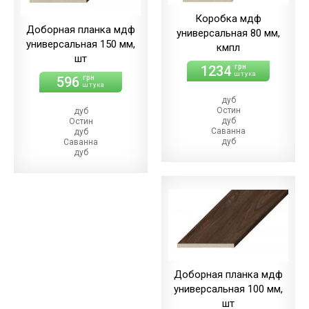
Коробка мдф
Доборная планка мдф
универсальная 80 мм,
универсальная 150 мм,
кмпл
шт
1234
грн
штука
596
грн
штука
дуб
Остин
дуб
дуб
Остин
Саванна
дуб
дуб
Саванна
Ориндж
дуб
дуб
Ориндж
Денвер
дуб
дуб
Денвер
Такома
дуб
Такома
Доборная планка мдф
универсальная 100 мм,
шт