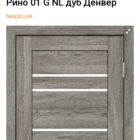
Рино 01 G NL дуб Денвер
Natural Look