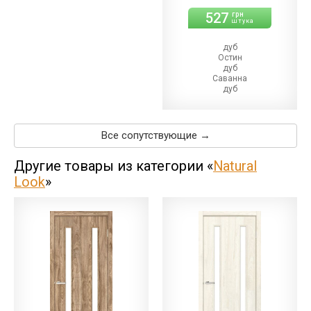
527
грн
штука
дуб
Остин
дуб
Саванна
дуб
Ориндж
дуб
Денвер
дуб
Все сопутствующие →
Такома
Другие товары из категории «
Natural
Look
»