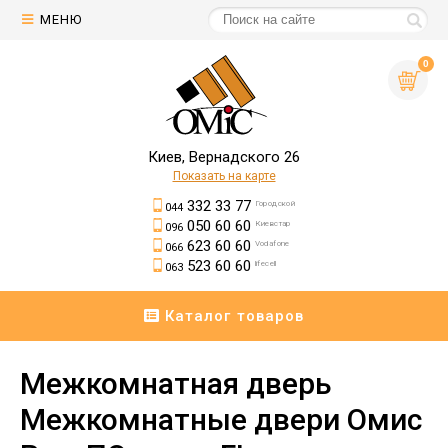
МЕНЮ
0
Киев, Вернадского 26
Показать на карте
332 33 77
Городской
044
050 60 60
Киевстар
096
623 60 60
Vodafone
066
523 60 60
lifecell
063
Каталог товаров
Межкомнатная дверь
Межкомнатные двери Омис