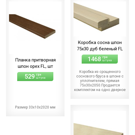
Коробка сосна шпон
75х30 дуб беленый FL
1468
грн
Планка притворная
штука
шпон орех FL, шт
Коробка из срощенного
529
грн
соснового бруса в шпоне с
штука
уплотнителем, прямая
75х30х2050.Продается
комплектом на одно дверное
полотно
Размер 33х10х2020 мм