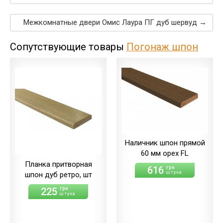
Межкомнатные двери Омис Лаура ПГ дуб шервуд →
Сопутствующие товары
Погонаж шпон
Наличник шпон прямой
60 мм орех FL
Планка притворная
616
грн
штука
шпон дуб ретро, шт
225
грн
штука