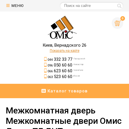
МЕНЮ
0
Киев, Вернадского 26
Показать на карте
332 33 77
Городской
044
050 60 60
Киевстар
096
623 60 60
Vodafone
066
523 60 60
lifecell
063
Каталог товаров
Межкомнатная дверь
Межкомнатные двери Омис