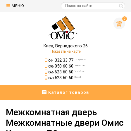
МЕНЮ
0
Киев, Вернадского 26
Показать на карте
332 33 77
Городской
044
050 60 60
Киевстар
096
623 60 60
Vodafone
066
523 60 60
lifecell
063
Каталог товаров
Межкомнатная дверь
Межкомнатные двери Омис