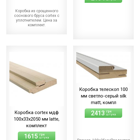
Коробка из срощенного
соснового бруса cortex с
уплотнителем. Цена за
комплект.
Коробка телескоп 100
мм светло-серый silk
matt, компл
2413
грн
Коробка cortex мдф
штука
100х33х2050 мм latte,
комплект
1615
грн
штука