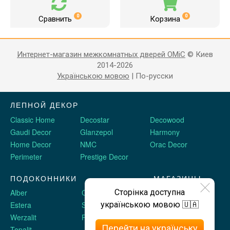
0
0
Сравнить
Корзина
Интернет-магазин межкомнатных дверей OMiC
© Киев
2014-2026
Українською мовою
|
По-русски
ЛЕПНОЙ ДЕКОР
Classic Home
Decostar
Decowood
Gaudi Decor
Glanzepol
Harmony
Home Decor
NMC
Orac Decor
Perimeter
Prestige Decor
ПОДОКОННИКИ
МАГАЗИНЫ
Сторінка доступна
Alber
Crystalit
Двери Omis
українською мовою 🇺🇦
Estera
Sauberg
Stickerwall
Werzalit
Plastolit
Жидкие обои
Перейти на українську
Topalit