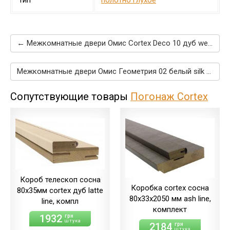
Тип
полотно глухое
← Межкомнатные двери Омис Cortex Deco 10 дуб wenge
Межкомнатные двери Омис Геометрия 02 белый silk matt →
Сопутствующие товары
Погонаж Cortex
Короб телескоп сосна
Коробка cortex сосна
80х35мм cortex дуб latte
80х33х2050 мм ash line,
line, компл
комплект
1932
грн
штука
2184
грн
штука