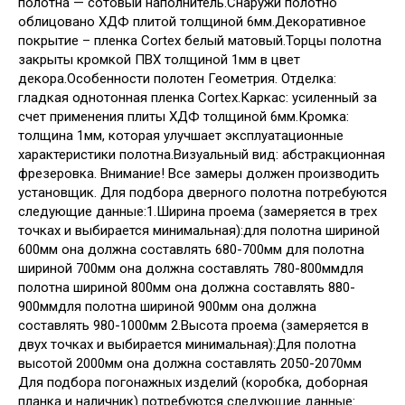
полотна — сотовый наполнитель.Снаружи полотно
облицовано ХДФ плитой толщиной 6мм.Декоративное
покрытие – пленка Cortex белый матовый.Торцы полотна
закрыты кромкой ПВХ толщиной 1мм в цвет
декора.Особенности полотен Геометрия. Отделка:
гладкая однотонная пленка Cortex.Каркас: усиленный за
счет применения плиты ХДФ толщиной 6мм.Кромка:
толщина 1мм, которая улучшает эксплуатационные
характеристики полотна.Визуальный вид: абстракционная
фрезеровка. Внимание! Все замеры должен производить
установщик. Для подбора дверного полотна потребуются
следующие данные:1.Ширина проема (замеряется в трех
точках и выбирается минимальная):для полотна шириной
600мм она должна составлять 680-700мм для полотна
шириной 700мм она должна составлять 780-800ммдля
полотна шириной 800мм она должна составлять 880-
900ммдля полотна шириной 900мм она должна
составлять 980-1000мм 2.Высота проема (замеряется в
двух точках и выбирается минимальная):Для полотна
высотой 2000мм она должна составлять 2050-2070мм
Для подбора погонажных изделий (коробка, доборная
планка и наличник) потребуются следующие данные: