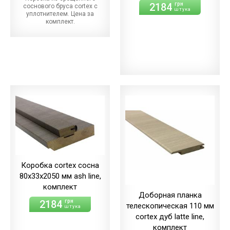
2184
грн
соснового бруса cortex с
штука
уплотнителем. Цена за
комплект.
Коробка cortex сосна
80х33х2050 мм ash line,
комплект
Доборная планка
2184
грн
телескопическая 110 мм
штука
cortex дуб latte line,
комплект