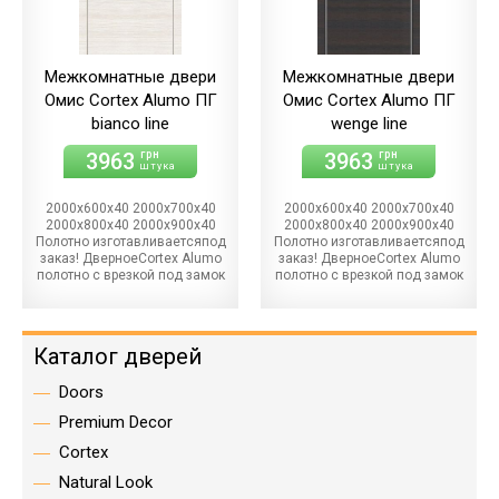
входящие в комплект
входящие в комплект
дверного короба, позволяют
дверного короба, позволяют
точно отрегулировать
точно отрегулировать
положение дверного
положение дверного
полотна. Используется
полотна. Используется
Межкомнатные двери
Межкомнатные двери
уплотнитель DEVENTER 3967,
уплотнитель DEVENTER 3967,
Омис Cortex Alumo ПГ
Омис Cortex Alumo ПГ
который обладает
который обладает
улучшенными
bianco line
улучшенными
wenge line
эксплуатационными
эксплуатационными
характеристиками, удобен
характеристиками, удобен
3963
3963
грн
грн
штука
штука
при монтаже дверного блока
при монтаже дверного блока
(шляпка шурупа, которым
(шляпка шурупа, которым
крепится короб, скрывается
крепится короб, скрывается
2000х600х40 2000х700х40
2000х600х40 2000х700х40
под уплотнителем). Дверное
под уплотнителем). Дверное
2000х800х40 2000х900х40
2000х800х40 2000х900х40
полотно укомплектовано
полотно укомплектовано
Полотно изготавливаетсяпод
Полотно изготавливаетсяпод
замком AGB (при
замком AGB (при
заказ! ДверноеCortex Alumo
заказ! ДверноеCortex Alumo
необходимости есть
необходимости есть
полотно с врезкой под замок
полотно с врезкой под замок
возможность установить
возможность установить
и под петли + замок в
и под петли + замок в
сантехнический фиксатор).
сантехнический фиксатор).
комплекте. Специальный
комплекте. Специальный
Дверной короб рассчитан на
Дверной короб рассчитан на
профиль короба позволяет
профиль короба позволяет
толщину стены 100-120 мм
толщину стены 100-120 мм
устанавливать наличники
устанавливать наличники
Каталог дверей
(для большей толщины
(для большей толщины
практически в одной
практически в одной
необходимо применять
необходимо применять
плоскости с полотном, что
плоскости с полотном, что
доборную планку либо
доборную планку либо
Doors
отвечает современным
отвечает современным
распускать наличник).
распускать наличник).
тенденциям. Торец полотна
тенденциям. Торец полотна
Premium Decor
Дверной короб зарезан под
Дверной короб зарезан под
облицован алюминиевой
облицован алюминиевой
450, просверлены отверстия
450, просверлены отверстия
кромкой, которая помимо
кромкой, которая помимо
Cortex
под шканты.Это позволяет
под шканты.Это позволяет
декоративной функции,
декоративной функции,
избавиться от зазоров на
избавиться от зазоров на
защищает дверь от
защищает дверь от
Natural Look
стыках между длинными и
стыках между длинными и
механических повреждений.
механических повреждений.