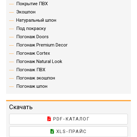
короткими наличниками
короткими наличниками
Регулируемые 3D-петли,
Регулируемые 3D-петли,
Покрытие ПВХ
входящие в комплект
входящие в комплект
Экошпон
дверного короба, позволяют
дверного короба, позволяют
точно отрегулировать
точно отрегулировать
Натуральный шпон
положение дверного
положение дверного
полотна. Используется
полотна. Используется
Под покраску
уплотнитель DEVENTER 3967,
уплотнитель DEVENTER 3967,
который обладает
который обладает
Погонаж Doors
улучшенными
улучшенными
эксплуатационными
эксплуатационными
Погонаж Premium Decor
характеристиками, удобен
характеристиками, удобен
Погонаж Cortex
при монтаже дверного блока
при монтаже дверного блока
(шляпка шурупа, которым
(шляпка шурупа, которым
Погонаж Natural Look
крепится короб, скрывается
крепится короб, скрывается
под уплотнителем). Дверное
под уплотнителем). Дверное
Погонаж ПВХ
полотно укомплектовано
полотно укомплектовано
замком AGB (при
замком AGB (при
Погонаж экошпон
необходимости есть
необходимости есть
возможность установить
возможность установить
Погонаж шпон
сантехнический фиксатор).
сантехнический фиксатор).
Дверной короб рассчитан на
Дверной короб рассчитан на
толщину стены 100-120 мм
толщину стены 100-120 мм
(для большей толщины
(для большей толщины
Скачать
необходимо применять
необходимо применять
доборную планку либо
доборную планку либо
распускать наличник).
распускать наличник).
PDF-КАТАЛОГ
Дверной короб зарезан под
Дверной короб зарезан под
450, просверлены отверстия
450, просверлены отверстия
XLS-ПРАЙС
под шканты.Это позволяет
под шканты.Это позволяет
избавиться от зазоров на
избавиться от зазоров на