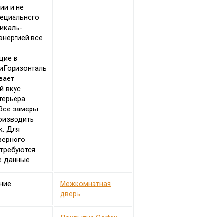
ии и не
пециального
тикаль-
энергией все
щие в
иГоризонталь
вает
й вкус
терьера
 Все замеры
оизводить
к. Для
верного
отребуются
е данные
ние
Межкомнатная
дверь