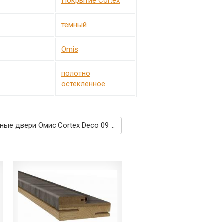
Покрытие Cortex
темный
Omis
полотно
остекленное
Межкомнатные двери Омис Cortex Deco 09 ЧС дуб ash →