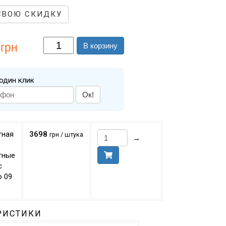
СВОЮ СКИДКУ
грн
В корзину
один клик
Ок!
тная
3698
грн / штука
→
тные
с
o 09
РИСТИКИ