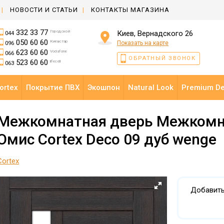
НОВОСТИ И СТАТЬИ
КОНТАКТЫ МАГАЗИНА
332 33 77
Городской
Киев, Вернадского 26
044
050 60 60
Киевстар
Показать на карте
096
623 60 60
Vodafone
066
ОБРАТНЫЙ ЗВОНОК
523 60 60
lifecell
063
ortex
Покрытие ПВХ
Экошпон
Natural Look
Premium D
Межкомнатная дверь Межкомн
Омис Cortex Deco 09 дуб wenge
Cortex
Добавить