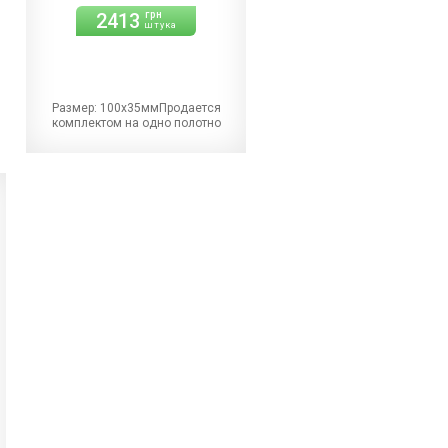
2413
грн
штука
Размер: 100х35ммПродается
комплектом на одно полотно