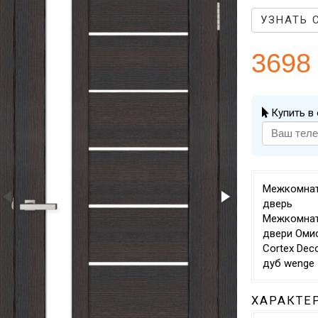
УЗНАТЬ 
3698
Купить в 
Межкомна
дверь
Межкомна
двери Оми
Cortex Dec
дуб wenge
ХАРАКТЕ