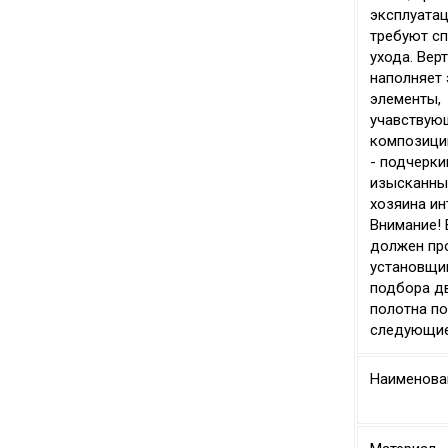
эксплуатац
требуют с
ухода. Вер
наполняет 
элементы,
учавствую
композици
- подчерки
изысканны
хозяина ин
Внимание!
должен пр
установщи
подбора д
полотна п
следующи
Наименова