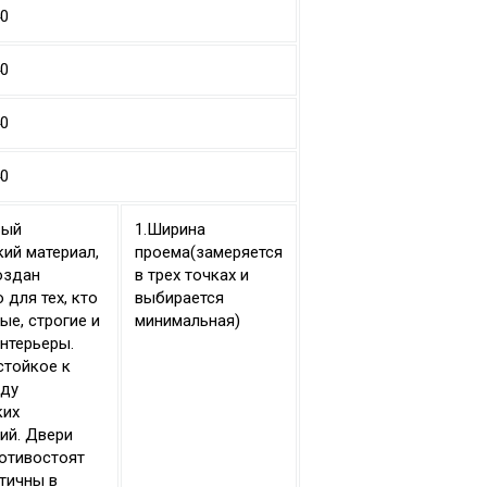
40
40
40
40
вый
1.Ширина
ий материал,
проема(замеряется
оздан
в трех точках и
 для тех, кто
выбирается
ые, строгие и
минимальная)
нтерьеры.
стойкое к
иду
ких
ий. Двери
отивостоят
ктичны в