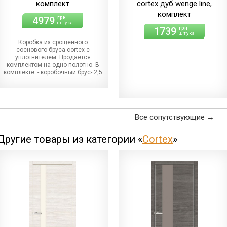
комплект
cortex дуб wenge line,
комплект
4979
грн
штука
1739
грн
штука
Коробка из срощенного
соснового бруса cortex с
уплотнителем. Продается
комплектом на одно полотно. В
комплекте: - коробочный брус- 2,5
штуки; - наличник -5 штук. Цена за
комплект
Все сопутствующие →
Другие товары из категории «
Cortex
»