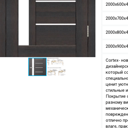
2000х600х
2000х700х
2000х800х
2000х900х
Cortex- но
дизайнерск
который с
специально
ценит уютн
стильные и
Покрытие 
разному в
механичес
поврежден
отлично пр
влаге, пра