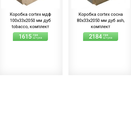
Коробка cortex мдф
Коробка cortex сосна
100х33х2050 мм дуб
80х33х2050 мм дуб ash,
tobacco, комплект
комплект
1615
2184
грн
грн
штука
штука