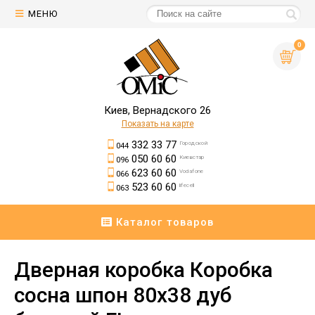
МЕНЮ
0
Киев, Вернадского 26
Показать на карте
332 33 77
Городской
044
050 60 60
Киевстар
096
623 60 60
Vodafone
066
523 60 60
lifecell
063
Каталог товаров
Дверная коробка Коробка
сосна шпон 80х38 дуб