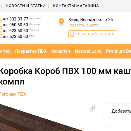
НОВОСТИ И СТАТЬИ
КОНТАКТЫ МАГАЗИНА
332 33 77
Городской
Киев, Вернадского 26
044
050 60 60
Киевстар
Показать на карте
096
623 60 60
Vodafone
066
ОБРАТНЫЙ ЗВОНОК
523 60 60
lifecell
063
ortex
Покрытие ПВХ
Экошпон
Natural Look
Premium D
Коробка Короб ПВХ 100 мм каш
компл
Погонаж ПВХ
Добавить