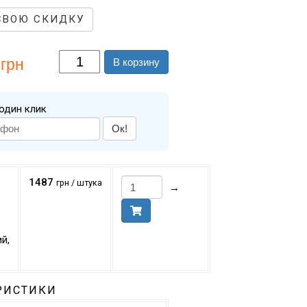
СВОЮ СКИДКУ
грн
В корзину
один клик
Ок!
1487
грн / штука
→
й,
РИСТИКИ