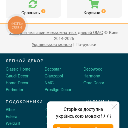
0
0
Сравнить
Корзина
КНОПКА
СВЯЗИ
Интернет-магазин межкомнатных дверей OMiC
© Киев
2014-2026
Українською мовою
|
По-русски
ЛЕПНОЙ ДЕКОР
Classic Home
Decostar
Decowood
Gaudi Decor
Glanzepol
Harmony
Home Decor
NMC
Orac Decor
Perimeter
Prestige Decor
ПОДОКОННИКИ
МАГАЗИНЫ
Сторінка доступна
Alber
Crystalit
Двери Omis
українською мовою 🇺🇦
Estera
Sauberg
Stickerwall
Werzalit
Plastolit
Жидкие обои