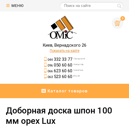
МЕНЮ
0
Киев, Вернадского 26
Показать на карте
332 33 77
Городской
044
050 60 60
Киевстар
096
623 60 60
Vodafone
066
523 60 60
lifecell
063
Каталог товаров
Доборная доска шпон 100
мм орех Lux