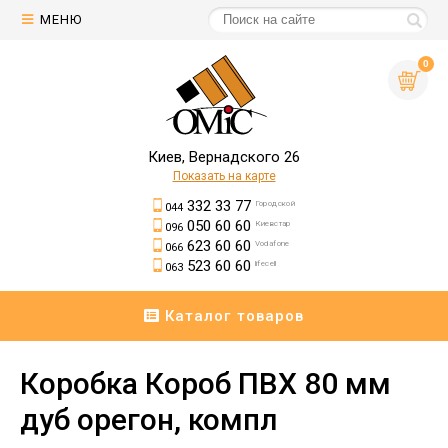
МЕНЮ
0
Киев, Вернадского 26
Показать на карте
332 33 77
Городской
044
050 60 60
Киевстар
096
623 60 60
Vodafone
066
523 60 60
lifecell
063
Каталог товаров
Коробка Короб ПВХ 80 мм
дуб орегон, компл