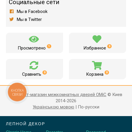
Социальные сети
Мы в Facebook
Мы в Twitter
1
0
Просмотрено
Избранное
0
0
Сравнить
Корзина
КНОПКА
Интернет-магазин межкомнатных дверей OMiC
© Киев
СВЯЗИ
2014-2026
Українською мовою
|
По-русски
ЛЕПНОЙ ДЕКОР
Classic Home
Decostar
Decowood